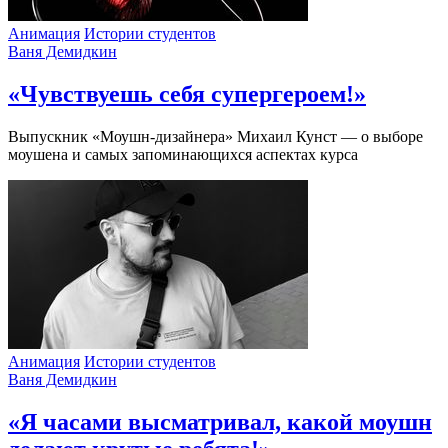
Анимация
Истории студентов
Ваня Демидкин
«Чувствуешь себя супергероем!»
Выпускник «Моушн-дизайнера» Михаил Кунст — о выборе
моушена и самых запоминающихся аспектах курса
Анимация
Истории студентов
Ваня Демидкин
«Я часами высматривал, какой моушн