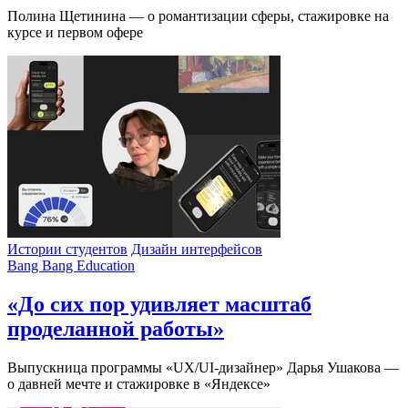
Полина Щетинина — о романтизации сферы, стажировке на
курсе и первом офере
Истории студентов
Дизайн интерфейсов
Bang Bang Education
«До сих пор удивляет масштаб
проделанной работы»
Выпускница программы «UX/UI-дизайнер» Дарья Ушакова —
о давней мечте и стажировке в «Яндексе»