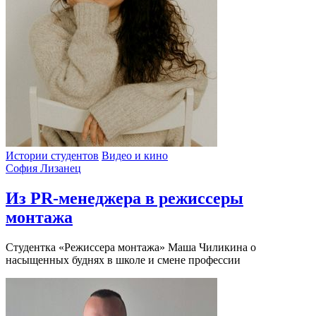
Истории студентов
Видео и кино
София Лизанец
Из PR-менеджера в режиссеры
монтажа
Cтудентка «Режиссера монтажа» Маша Чиликина о
насыщенных буднях в школе и смене профессии