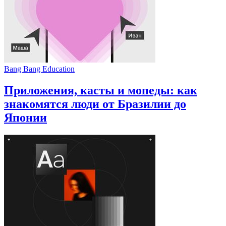
Bang Bang Education
Приложения, касты и мопеды: как
знакомятся люди от Бразилии до
Японии