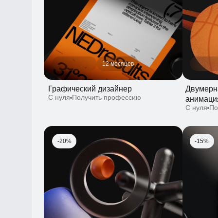
12 месяцев
Графический дизайнер
Двумерная 
С нуля
Получить профессию
анимация)
С нуля
Получ
-20%
-15%
10 месяцев
10 августа