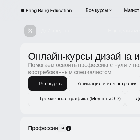
Все курсы
Магистрат
До
7 августа
Ещё целый месяц 
Онлайн-курсы дизайна и I
Помогаем освоить профессию с нуля и получ
востребованным специалистом.
Все курсы
Анимация и иллюстрация
Трехмерная графика (Моушн и 3D)
Диза
Профессии
14