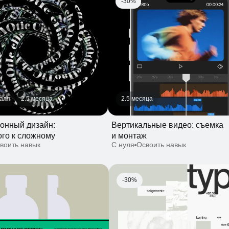
2.5 месяца
2.5 месяца
ый дизайн:
Вертикальные видео: съемка
 к сложному
и монтаж
ть навык
С нуля
Освоить навык
-30%
1.5 месяца
17 августа
1 месяц
ковки для реального
Типографика: о форме