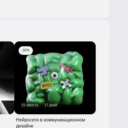
-30%
25 августа
17 дней
Нейросети в коммуникационном
дизайне
С опытом
Освоить навык
-10%