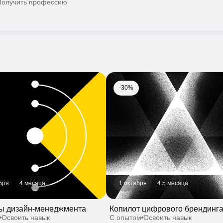
-30%
4 месяца
1 октября
4.5 месяца
дизайн-менеджмента
Копилот цифрового брендинга
воить навык
С опытом
Освоить навык
-30%