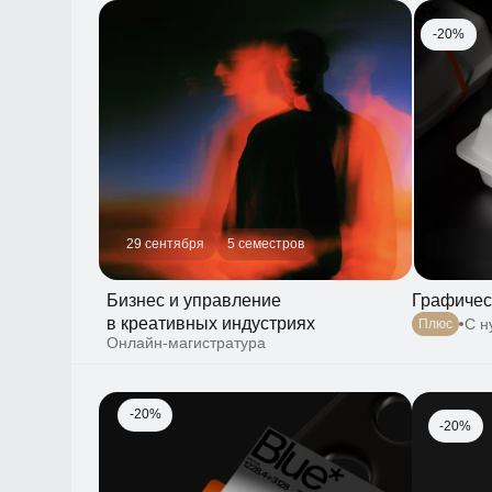
-20%
29 сентября
5 семестров
Бизнес и управление
Графический
в креативных индустриях
С нуля
Плюс
Онлайн-магистратура
-20%
-20%