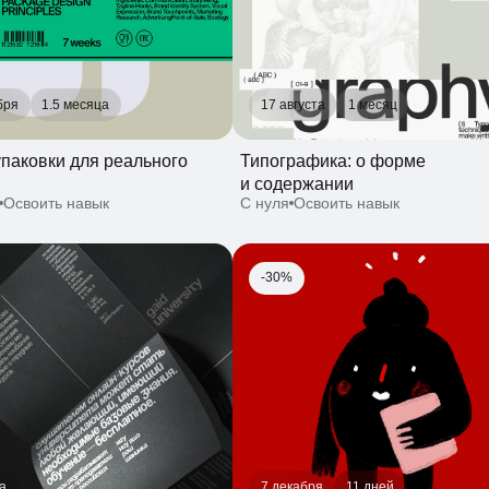
и содержании
воить навык
С нуля
Освоить навык
-30%
7 декабря
11 дней
а и верстка: внимание
Рисование: ежедневная практика
С нуля
Освоить навык
ть навык
-30%