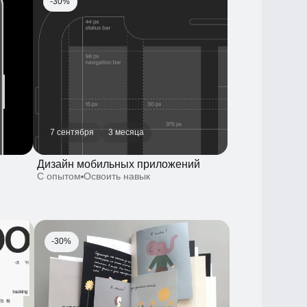
7 сентября
3 месяца
Дизайн мобильных приложений
С опытом
Освоить навык
-30%
2 месяца
Как нарисовать и издать книгу