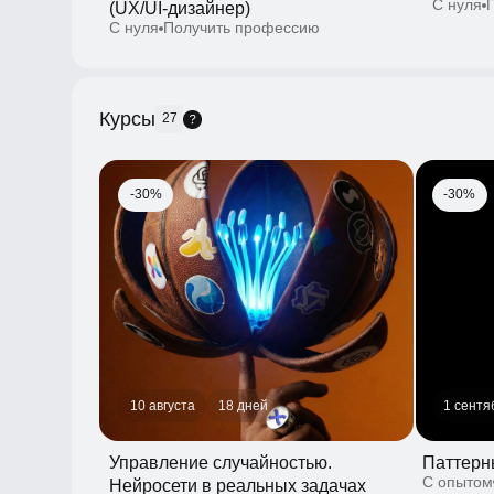
Курсы
27
-30%
-30%
10 августа
18 дней
1 сентября
Управление случайностью.
Паттерны 
С опытом
Ос
Нейросети в реальных задачах
дизайнера
С опытом
Освоить навык
-30%
-30%