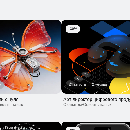
24 августа
2 месяца
с нуля
Арт-директор цифрового продукта
ть навык
С опытом
Освоить навык
-30%