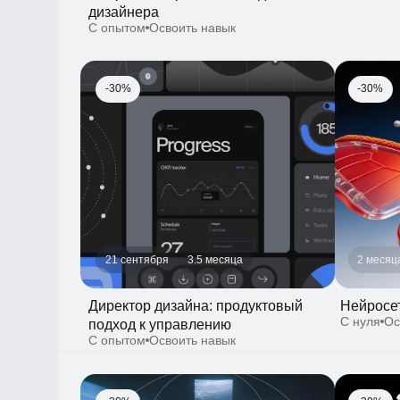
21 сентября
3.5 месяца
2 месяца
Директор дизайна: продуктовый
Нейросети 
С нуля
Освои
подход к управлению
С опытом
Освоить навык
-30%
-30%