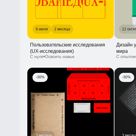
(UX-исследования)
мира
С нуля
Освоить навык
С опытом
Ос
-30%
-30%
3 месяца
3 месяца
Айдентика: от идеи к визуальному
Типографик
воплощению
к тексту
С нуля
Освоить навык
С нуля
Освои
-30%
-30%