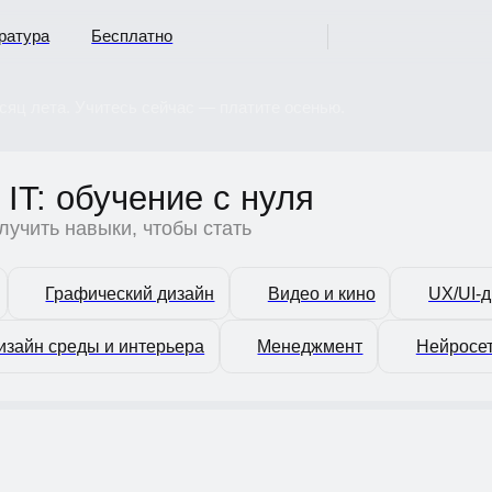
ура
Бесплатно
лета. Учитесь сейчас — платите осенью.
T: обучение с нуля
ить навыки, чтобы стать
Графический дизайн
Видео и кино
UX/UI-дизайн
йн среды и интерьера
Менеджмент
Нейросети