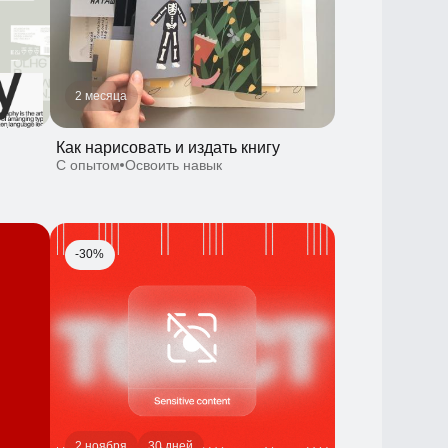
С опытом
Освоить навык
-30%
2 ноября
30 дней
Текст: от статей до интерфейса
С нуля
Освоить навык
-10%