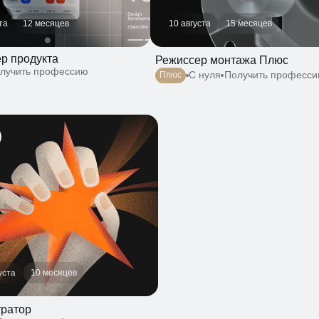
родукта
Режиссер монтажа Плюс
ить профессию
С нуля
Получить профессию
Плюс
10 месяцев
тор
учить профессию