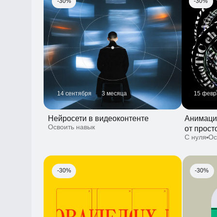
14 сентября
3 месяца
15 февраля
Нейросети в видеоконтенте
Анимационн
Освоить навык
от простого
С нуля
Освои
-30%
-30%
6 июля
2 месяца
12 октября
Пользовательские исследования
Дизайн упа