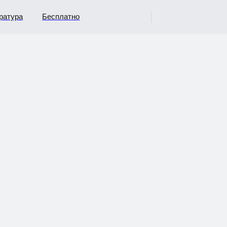
ура
Бесплатно
ем сертификата
те