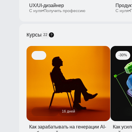
Курсы
22
-30%
16 дней
Как зарабатывать на генерации AI-
Как усилит
изображений
нейросетей
С нуля
Освоить навык
Освоить нав
-30%
-30%