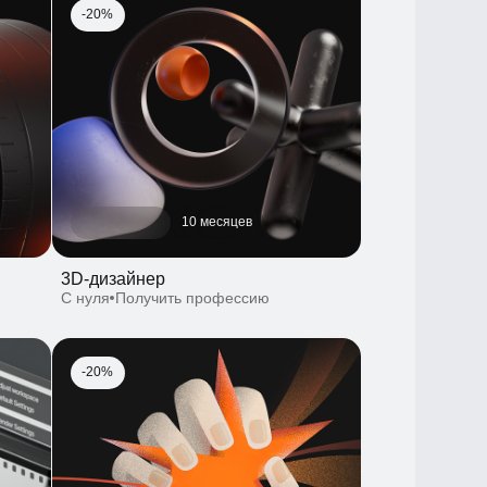
10 месяцев
3D-дизайнер
С нуля
Получить профессию
-20%
10 августа
10 месяцев