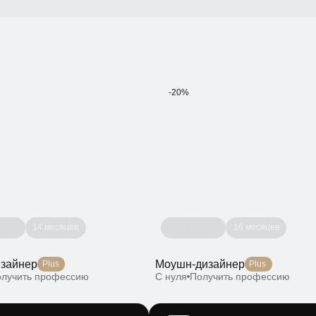
-20%
14 месяцев
16 месяцев
йнер
Моушн-дизайнер
Plus
Plus
чить профессию
С нуля
Получить профессию
-20%