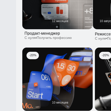
Продакт-менеджер
Режиссер 
С нуля
Получить профессию
С нуля
Полу
-20%
-20%
10 месяцев
UX/UI-дизайнер
Продуктов
С нуля
Получить профессию
С нуля
Пол