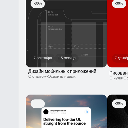
7 сентября
1.5 месяца
7 декабря
Дизайн мобильных приложений
Рисование:
С опытом
Освоить навык
С нуля
Освои
-30%
1 месяц
1 октября
UI-дизайн
Копилот ци
С нуля
Освоить навык
С опытом
Ос