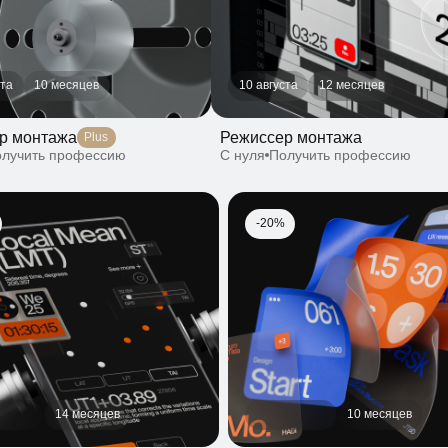
Режиссер монтажа
монтажа
Plus
С нуля
Получить профессию
чить профессию
-20%
14 месяцев
10 месяцев
ый дизайнер
Веб-дизайнер
учить профессию
С нуля
Получить профессию