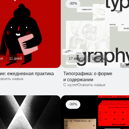
11 дней
17 августа
1 месяц
 ежедневная практика
Типографика: о форме
ть навык
и содержании
С нуля
Освоить навык
-30%
4.5 месяца
3 месяца
фрового брендинга
Айдентика: от идеи к визуальному
воить навык
воплощению