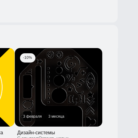
-10%
3 февраля
3 месяца
Дизайн-системы
С опытом
Освоить навык
-30%