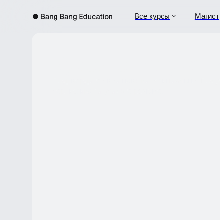
Все курсы
Магистрат
Курсы с получени
Подтвердите свои навыки официально. Получи
сертификат и усильте резюме.