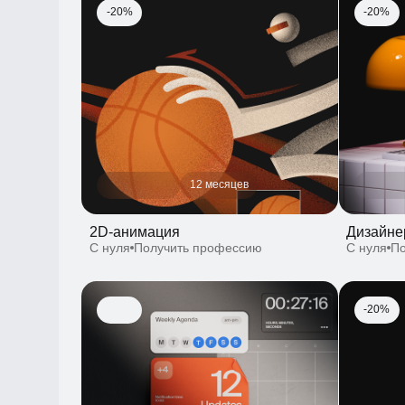
12 месяцев
2D-анимация
Дизайнер и
С нуля
Получить профессию
С нуля
Полу
-20%
12 месяцев
10 августа