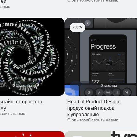
2.5 месяца
2 месяца
йн: от простого
Head of Product Design:
продуктовый подход
ть навык
к управлению
С опытом
Освоить навык
-30%