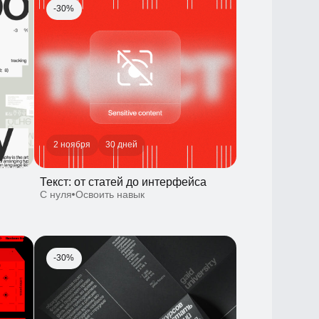
2 ноября
30 дней
Текст: от статей до интерфейса
С нуля
Освоить навык
-30%
3 месяца
Типографика и верстка: внимание
к тексту