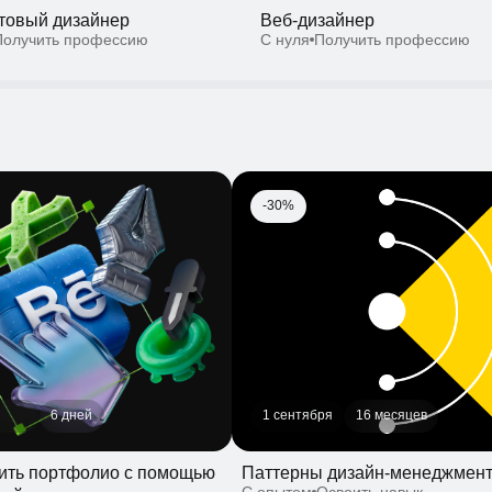
-30%
6 дней
1 сентября
16 месяцев
ь портфолио с помощью
Паттерны дизайн-менеджмента
С опытом
Освоить навык
ык
-30%