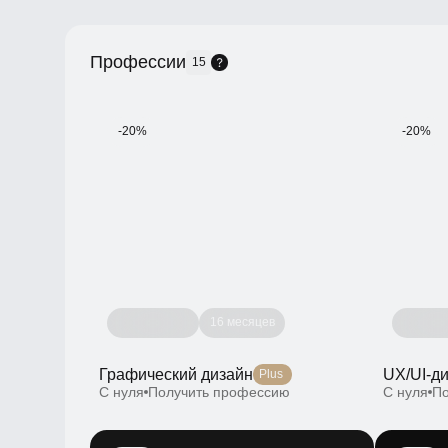
Профессии
15
-20%
-20%
16 месяцев
Графический дизайн
UX/UI-диза
Plus
С нуля
Получить профессию
С нуля
Полу
-20%
-20%