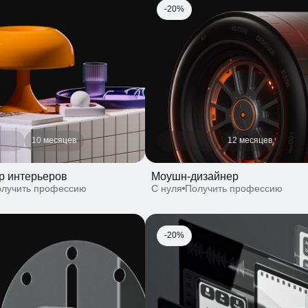
10 месяцев
12 месяцев
нтерьеров
Моушн-дизайнер
чить профессию
С нуля
Получить профессию
-20%
10 месяцев
10 августа
12 месяцев