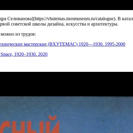
 Селиванова](https://vhutemas.mosmuseum.ru/catalogue). В кат
рвой советской школы дизайна, искусства и архитектуры.
 можно из трудов:
технические мастерские (ВХУТЕМАС) 1920—1930. 1995-2000
 Space, 1920–1930. 2020