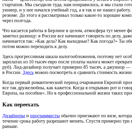
стартапов. Мы съездили туда, нам понравилось, и мы стали гот
универ, и у нее начался учебный год, а я так и не нашел работу
резюме. До этого я рассматривал только какие-то хорошие комп
через полгода.
Что касается работы в Берлине в целом, атмосфера тут менее ф
заметил разницу: в России все начинают говорить по делу, даж
начинается так: «Как дела? Как выходные? Как погода?» Ты об
потом можно переходить к делу.
Здесь прогрессивная шкала налогообложения, поэтому нет особ
зарплатах из 10 тысяч евро после уплаты налога может преврати
руб). Лид-дизайнер получает примерно 85 тысяч, а джуниор —
в России.
Здесь
можно посмотреть и сравнить стоимость жизни 
Когда первый романтический период очарования Европой прохо
все так дружелюбны, как кажется. Когда я открываю рот и гово
Европа, на пособии». Но в профессиональной жизни таких проб
Как переехать
Дизайнеры
и
программисты
обычно приезжают по визе, котора
течение срока работу разрешают менять. Спустя примерно три 
раньше.