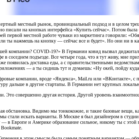
ертный местный рынок, провинциальный подход и в целом треш
но писали на кнопках интерфейса «Купить сейчас». Потом была б
оей первой местной работе чуваки из маркетинга говорили: «Обя
 если ты нажмешь на кнопку — сейчас все и будет». Но они ни в 
вашей компании? COVID-19?» В Германии ковид вызвал диджита
е в соседнем подъезде. Все четыре года, что я тут живу, мне пр
кже появилась доставка еды, а с правительственными ведомства
в приложениях — а ты сидишь тут и думаешь: «Ну окей, пойду ку
фровые компании, вроде «Яндекса», Mail.ru или «ВКонтакте», 
льтуру дальше в другие стартапы. В Германии нет крупных локал
ии. Это совершенно другая история. Другой уровень взаимоотно
ая обстановка. Видимо мы тонкокожие, и такие базовые вещи, к
 мы стали искать варианты. В Москве я был дизайнером в студии 
 — в Европе и Америке образование сильное, никому ты с этой п
 Bookmate.
 Германия в этом смысле была самым понятным вариантом — обр