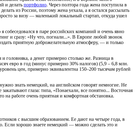
ий и делать
портфолио
. Через полтора года жена поступила в
 делать из России, поэтому жена уехала, а я остался рассылать
 просто за визу — маленький локальный стартап, откуда ушел
о я собеседовался в паре российских компаний и очень явно
инг и сразу: «Ну что, погнали...». В Европе любой звонок
создать приятную доброжелательную атмосферу, — и только
и головняка, а денег примерно столько же. Разница в
ысяч евро в год (минус примерно 30% налогов) (5,9 – 6,8 млн.
 уровень цен, примерно эквивалентна 150–200 тысячам рублей
нужно знать немецкий, на английском говорят немногие. Не
 закатывают глаза: типа, «Понаехали, все понятно... Восточная
о на работе очень приятная и комфортная обстановка.
отников с высшим образованием. Ее дают на четыре года, в
о. Если хорошо знаете немецкий — можно сделать это и