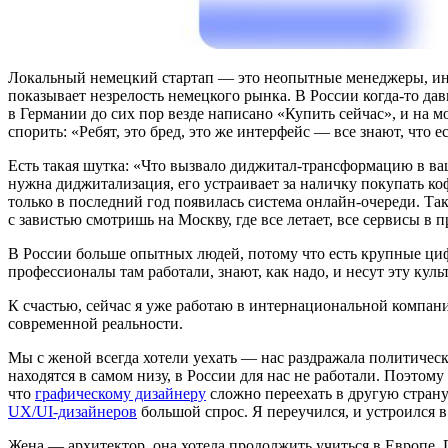
Локальный немецкий стартап — это неопытные менеджеры, ин
показывает незрелость немецкого рынка. В России когда-то дав
в Германии до сих пор везде написано «Купить сейчас», и на м
спорить: «Ребят, это бред, это же интерфейс — все знают, что
Есть такая шутка: «Что вызвало диджитал-трансформацию в 
нужна диджитализация, его устраивает за наличку покупать коф
только в последний год появилась система онлайн-очереди. Та
с завистью смотришь на Москву, где все летает, все сервисы 
В России больше опытных людей, потому что есть крупные ци
профессионалы там работали, знают, как надо, и несут эту ку
К счастью, сейчас я уже работаю в интернациональной компан
современной реальности.
Мы с женой всегда хотели уехать — нас раздражала политическ
находятся в самом низу, в России для нас не работали. Поэтому
что
графическому дизайнеру
сложно переехать в другую страну
UX/UI-дизайнеров
большой спрос. Я переучился, и устроился в
Жена — архитектор, она хотела продолжить учиться в Европе.