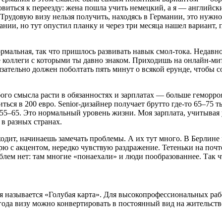
овиться к переезду: жена пошла учить немецкий, а я — английск
. Трудовую визу нельзя получить, находясь в Германии, это нужно
ании, но тут опустил планку и через три месяца нашел вариант,
ормальная, так что пришлось развивать навык смол-тока. Недавн
е коллеги с которыми ты давно знаком. Приходишь на онлайн-мит
язательно должен поболтать пять минут о всякой ерунде, чтобы 
ого смысла расти в обязанностях и зарплатах — больше геморроя 
ться в 200 евро. Senior-дизайнер получает брутто где-то 65–75 т
 55–65. Это нормальный уровень жизни. Моя зарплата, учитывая
в разных странах.
дит, начинаешь замечать проблемы. А их тут много. В Берлине 
рю с акцентом, нередко чувствую раздражение. Тетеньки на почте
лем нет: там многие «понаехали» и люди пообразованнее. Так чт
я называется «Голубая карта». Для высокопрофессиональных раб
года визу можно конвертировать в постоянный вид на жительств