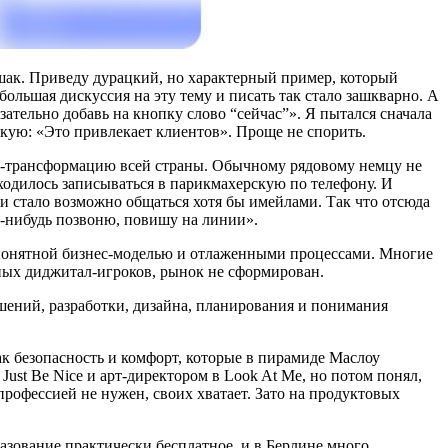
ак. Приведу дурацкий, но характерный пример, который
ольшая дискуссия на эту тему и писать так стало зашкварно. А
зательно добавь на кнопку слово “сейчас”». Я пытался сначала
какую: «Это привлекает клиентов». Проще не спорить.
л-трансформацию всей страны. Обычному рядовому немцу не
иходилось записываться в парикмахерскую по телефону. И
ми стало возможно общаться хотя бы имейлами. Так что отсюда
да-нибудь позвоню, повишу на линии».
с понятной бизнес-моделью и отлаженными процессами. Многие
ьных диджитал-игроков, рынок не сформирован.
шений, разработки, дизайна, планирования и понимания
ак безопасность и комфорт, которые в пирамиде Маслоу
Just Be Nice и арт-директором в Look At Me, но потом понял,
рофессией не нужен, своих хватает. Зато на продуктовых
азование практически бесплатное, и в Берлине много