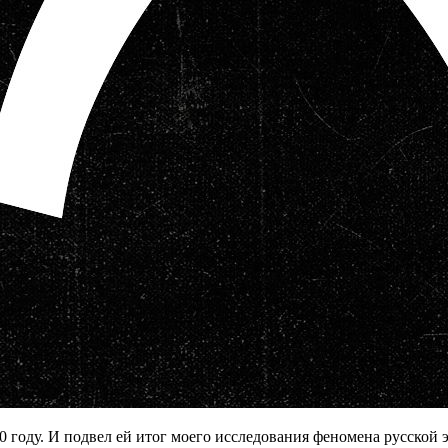
 году. И подвел ей итог моего исследования феномена русской 