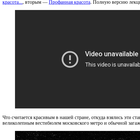
красота...
, вторым —
Профанная красота
. Полную версию лекци
Что считается красивым в нашей стране, откуда взялись эти ст
великолепным вестибюлем московского метро и обычной загаже