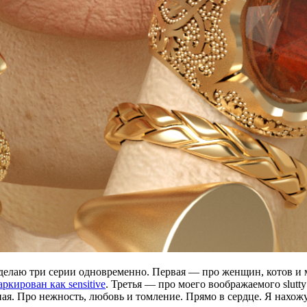
 делаю три серии одновременно. Первая — про женщин, котов и 
ркирован как sensitive
. Третья — про моего воображаемого slutt
я. Про нежность, любовь и томление. Прямо в сердце. Я нахожус