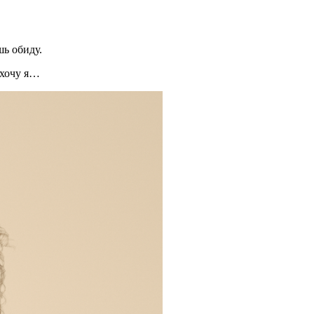
шь обиду.
 хочу я…