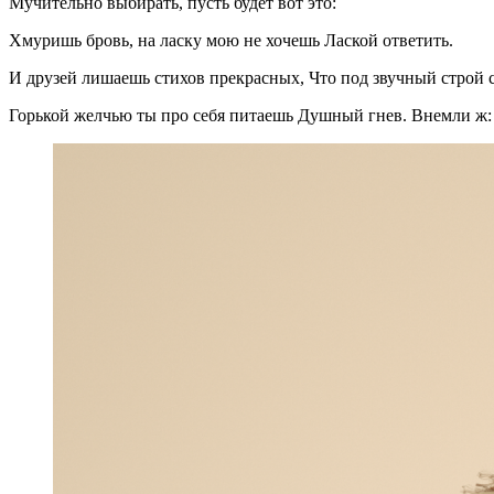
Мучительно выбирать, пусть будет вот это:
Хмуришь бровь, на ласку мою не хочешь Лаской ответить.
И друзей лишаешь стихов прекрасных, Что под звучный строй 
Горькой желчью ты про себя питаешь Душный гнев. Внемли ж: у