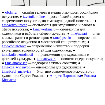
●
obdn.ru
— онлайн-галерея и медиа о молодом российском
искусстве; ●
tzvetnik.online
— российский проект о
современном искусстве, но с международной повесткой; ●
t.me/artvolunteer
— опен-коллы для художников и работа в
сфере искусства; ●
t.me/workinart
— опен-коллы для
художников и работа в сфере искусства; ●
t.me/gdeart
— опен-
коллы, гранты и резиденции; ●
t.me/ppstein
— современное
российское искусство и московский концептуализм; ●
t.me/contarchive
— современное искусство и подборки
актуальных возможностей для художников; ●
t.me/kultvozmojnosti
— предложения для художников и
деятелей культуры; ●
t.me/newsart
— новости сферы искусства;
●
t.me/artadviser
— подборки важных событий; ●
t.me/cca_winzavod
— опен-коллы для художников; ●
t.me/Rabi_malevica
— блог про современное искусство от
художника Сергея Рожина. ●
Андрея Паршикова
●
Романа
Минаева