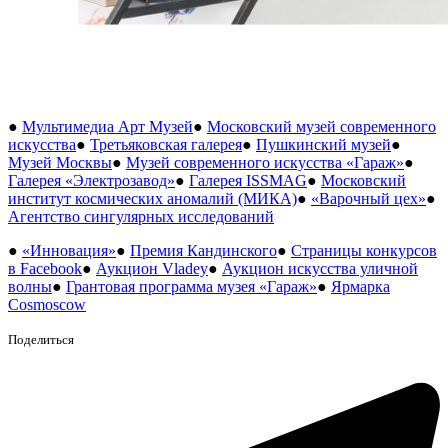
●
Мультимедиа Арт Музей
●
Московский музей современного
искусства
●
Третьяковская галерея
●
Пушкинский музей
●
Музей Москвы
●
Музей современного искусства «Гараж»
●
Галерея «Электрозавод»
●
Галерея ISSMAG
●
Московский
институт космических аномалий (МИКА)
●
«Варочный цех»
●
Агентство сингулярных исследований
●
«Инновация»
●
Премия Кандинского
●
Страницы конкурсов
в Facebook
●
Аукцион Vladey
●
Аукцион искусства уличной
волны
●
Грантовая программа музея «Гараж»
●
Ярмарка
Cosmoscow
Поделиться