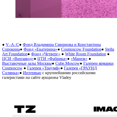
●
V–A–C
●
Фонд Владимира Смирнова и Константина
Сорокина
●
Фонд «Екатерина»
●
Cosmoscow Foundation
●
Stella
Art Foundation
●
Фонд «Четверг»
●
White Room Foundation
●
ЦСИ «Винзавод»
●
ЦТИ «Фабрика»
●
«Манеж»
●
Выставочные залы Москвы
●
Cube.Moscow
●
Галереи ярмарки
Cosmoscow
●
Галерея «Триумф»
●
Галерея «ГРАУНД
Солянка»
●
Интервью
с крупнейшими российскими
галеристами на сайте аукциона Vladey