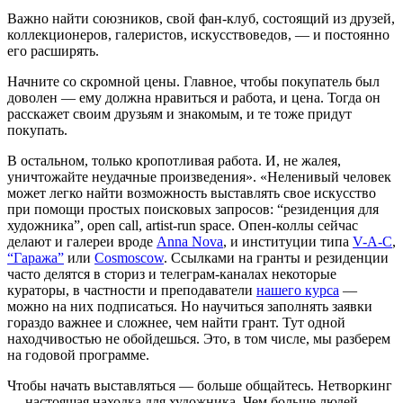
Важно найти союзников, свой фан-клуб, состоящий из друзей,
коллекционеров, галеристов, искусствоведов, — и постоянно
его расширять.
Начните со скромной цены. Главное, чтобы покупатель был
доволен — ему должна нравиться и работа, и цена. Тогда он
расскажет своим друзьям и знакомым, и те тоже придут
покупать.
В остальном, только кропотливая работа. И, не жалея,
уничтожайте неудачные произведения». «Неленивый человек
может легко найти возможность выставлять свое искусство
при помощи простых поисковых запросов: “резиденция для
художника”, open call, artist-run space. Опен-коллы сейчас
делают и галереи вроде
Anna Nova
, и институции типа
V-A-C
,
“Гаража”
или
Cosmoscow
. Ссылками на гранты и резиденции
часто делятся в сториз и телеграм-каналах некоторые
кураторы, в частности и преподаватели
нашего курса
—
можно на них подписаться. Но научиться заполнять заявки
гораздо важнее и сложнее, чем найти грант. Тут одной
находчивостью не обойдешься. Это, в том числе, мы разберем
на годовой программе.
Чтобы начать выставляться — больше общайтесь. Нетворкинг
— настоящая находка для художника. Чем больше людей