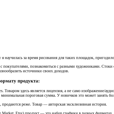
му я научилась за время рисования для таких площадок, пригоди
 с покупателями, познакомиться с разными художниками. Стоки 
знообразить источники своих доходов.
ормату продукта:
es. Товаром здесь является лицензия, а не само изображение/ауд
ь минимальная пороговая сумма. У новичков это может занять бо
, продаются реже. Товар — авторская эксклюзивная история.
e Market, Etsy) продукт — это набор графики в разных форматах