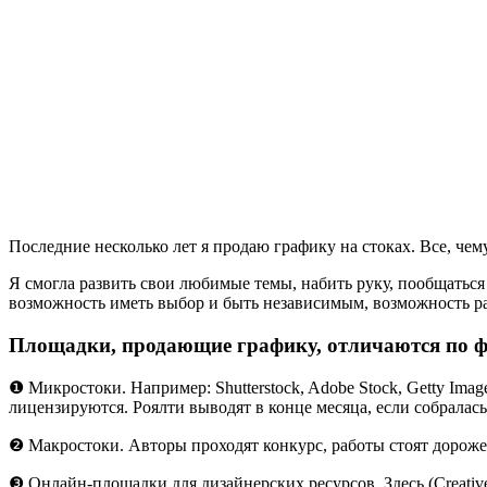
Последние несколько лет я продаю графику на стоках. Все, че
Я смогла развить свои любимые темы, набить руку, пообщаться
возможность иметь выбор и быть независимым, возможность ра
Площадки, продающие графику, отличаются по ф
❶ Микростоки. Например: Shutterstock, Adobe Stock, Getty Imag
лицензируются. Роялти выводят в конце месяца, если собралас
❷ Макростоки. Авторы проходят конкурс, работы стоят дороже
❸ Онлайн-площадки для дизайнерских ресурсов. Здесь (Creativ