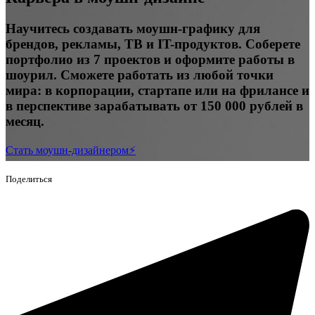
Научитесь создавать моушн-графику для
брендов, рекламы, ТВ и IT-продуктов. Соберете
портфолио из 7 проектов и оформите работы в
шоурил. Сможете работать из любой точки
мира: в корпорации, стартапе или на фрилансе и
в перспективе зарабатывать от 150 000 рублей в
месяц.
Стать моушн-дизайнером⚡️
Поделиться