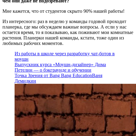
чем они даже не подозревают?
Мне кажется, что от студентов скрыто 90% нашей работы!
Из интересного: раз в неделю у команды годовой проходит
планерка, где мы обсуждаем важные вопросы. А если у нас
остается время, то я показываю, как поживают мои комнатные
растения. Планерки нашей команды, кстати, тоже один из
любимых рабочих моментов.
Из работы в школе через разработку чат-ботов в
моушн
Выпускник курса «Моушн-дизайнер» Дима
Петелин — о бэкграунде и обучении
Точка Зрения от Bang Bang Education
Ваня
Демидкин