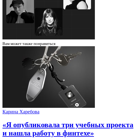
Вам может
также понравиться
Карина Харебова
«Я опубликовала три учебных проекта
и нашла работу в финтехе»