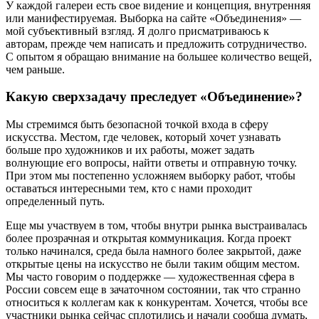
У каждой галереи есть свое видение и концепция, внутренняя
или манифестируемая. Выборка на сайте «Объединения» —
мой субъективный взгляд. Я долго присматриваюсь к
авторам, прежде чем написать и предложить сотрудничество.
С опытом я обращаю внимание на большее количество вещей,
чем раньше.
Какую сверхзадачу преследует «Объединение»?
Мы стремимся быть безопасной точкой входа в сферу
искусства. Местом, где человек, который хочет узнавать
больше про художников и их работы, может задать
волнующие его вопросы, найти ответы и отправную точку.
При этом мы постепенно усложняем выборку работ, чтобы
оставаться интересными тем, кто с нами проходит
определенный путь.
Еще мы участвуем в том, чтобы внутри рынка выстраивалась
более прозрачная и открытая коммуникация. Когда проект
только начинался, среда была намного более закрытой, даже
открытые цены на искусство не были таким общим местом.
Мы часто говорим о поддержке — художественная сфера в
России совсем еще в зачаточном состоянии, так что странно
относиться к коллегам как к конкурентам. Хочется, чтобы все
участники рынка сейчас сплотились и начали сообща думать,