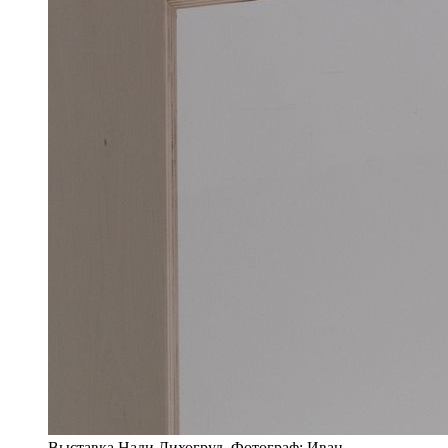
Выставка Нади Лихогруд. Фотограф: Иван