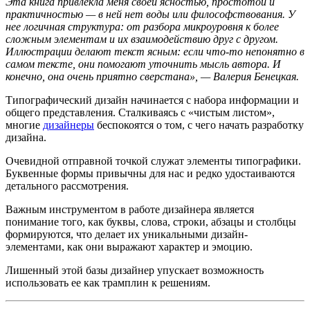
Эта книга привлекла меня своей ясностью, простотой и
практичностью — в ней нет воды или философствования. У
нее логичная структура: от разбора микроуровня к более
сложным элементам и их взаимодействию друг с другом.
Иллюстрации делают текст ясным: если что-то непонятно в
самом тексте, они помогают уточнить мысль автора. И
конечно, она очень приятно сверстана», — Валерия Бенецкая.
Типографический дизайн начинается с набора информации и
общего представления. Сталкиваясь с «чистым листом»,
многие
дизайнеры
беспокоятся о том, с чего начать разработку
дизайна.
Очевидной отправной точкой служат элементы типографики.
Буквенные формы привычны для нас и редко удостаиваются
детального рассмотрения.
Важным инструментом в работе дизайнера является
понимание того, как буквы, слова, строки, абзацы и столбцы
формируются, что делает их уникальными дизайн-
элементами, как они выражают характер и эмоцию.
Лишенный этой базы дизайнер упускает возможность
использовать ее как трамплин к решениям.