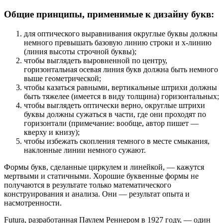
Общие принципы, применимые к дизайну букв:
для оптического выравнивания округлые буквы должны
немного превышать базовую линию строки и х-линию
(линия высоты строчной буквы);
чтобы выглядеть выровненной по центру,
горизонтальная осевая линия букв должна быть немного
выше геометрической;
чтобы казаться равными, вертикальные штрихи должны
быть тяжелее (имеется в виду толщина) горизонтальных;
чтобы выглядеть оптически верно, округлые штрихи
буквы должны сужаться в части, где они проходят по
горизонтали (примечание: вообще, автор пишет —
кверху и книзу);
чтобы избежать скопления темного в месте смыкания,
наклонные линии немного сужают.
Формы букв, сделанные циркулем и линейкой, — кажутся
мертвыми и статичными. Хорошие буквенные формы не
получаются в результате только математического
конструирования и анализа. Они — результат опыта и
насмотренности.
Futura, разработанная Паулем Реннером в 1927 году, — один