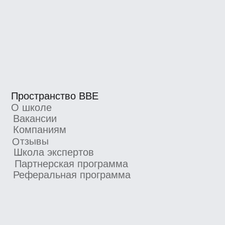
Новости школы
Подпишитесь, чтобы первыми узнавать
о новых курсах, скидках и промокодах
Я согласен получать рекламную рассылку
от BBE и ознакомился с
Согласием
на получение рекламной рассылки
Подписаться
4.8/5 TutorTop
4.7/5 Сравни.Ру
4.7/5 KursHub
Коммерческие предложения
info@bangbangeducation.ru