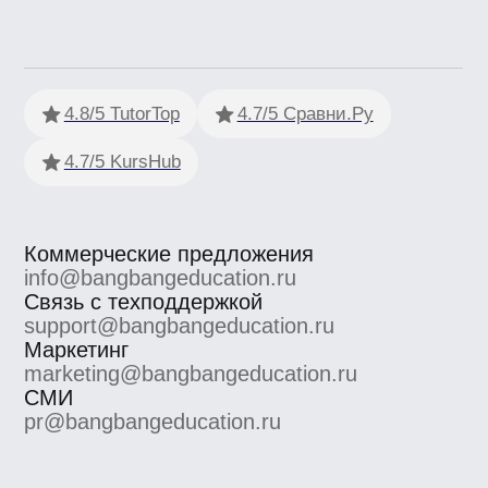
ООО «Сила знания» ИНН 9 701 158 240 ОГРН 1 207 700
158 401 115 184, 115184, г. Москва, вн.втер.г.
муниципальный округ Замоскворечье, ул. Малая
Ордынка, дом 37, строение 2
ООО «Сила знания» ведет образовательную
деятельность на основании лицензии на осуществление
образовательной деятельности, выданной
Департаментом образования и науки города Москвы.
Номер лицензии Л035−1 298−77/552 316