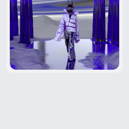
сценаристом, оператором,
гаффером, сет-дизайнером,
графическим дизайнером
и не только. Таких дизайнеров
мало, а спрос на них — большой.
По данным hh.ru
2 800+
вакансий в РФ
По данным hh.ru
14 000+
вакансий в США