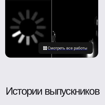
Каталог
Магистратура
Вебинары
Журнал
Статьи
Карьерный центр UE
Пространство BBE
О школе
Вакансии
Компаниям
Отзывы
Школа экспертов
Партнерская программа
Реферальная программа