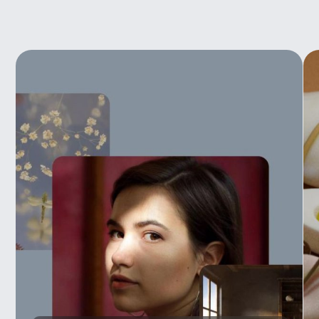
Новости школы
Подпишитесь, чтобы первыми узнавать
о новых курсах, скидках и промокодах
Я согласен получать рекламную рассылку
от BBE и ознакомился с
Согласием
на получение рекламной рассылки
Подписаться
4.8/5 TutorTop
4.7/5 Сравни.Ру
4.7/5 KursHub