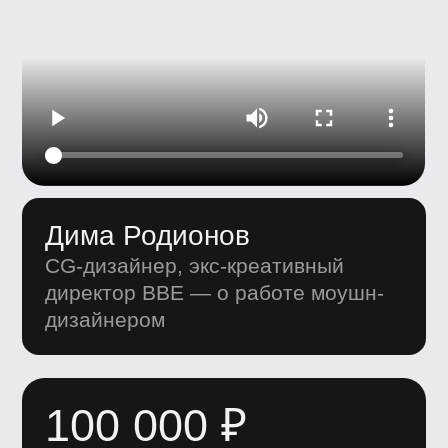
150 000+ ₽
Senior
100 000+ ₽
Middle
80 000+ ₽
Junior
Год после
курса
После курса
3+ года
Работы студентов