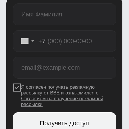
данных
, и&nbsp;c
&nbsp;публичной
офертой
Кто такой моушн-дизайнер
Моушн-дизайнер создает анимацию
и визуальные эффекты для видео
в соцсетях и YouTube, рекламы брендов
и IT-продуктов, кино, ТВ и видеоигр.
Анимированные ролики в 2D и 3D
позволяют наглядно и ёмко передать
смысл за короткий промежуток
времени, их применяют в титрах,
заставках, тизерах, обучающих
роликах, рекламе.
Разрабатывает концепции роликов
по брифу и презентует их заказчику.