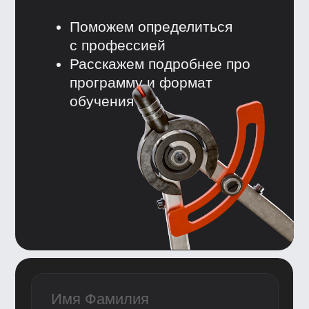
Условия использования
Информация об IT деятетельности
ООО «Сила знания» ИНН 9 701 158 240 ОГРН 1 207 700
158 401 115 184, 115184, г. Москва, вн.втер.г.
муниципальный округ Замоскворечье, ул. Малая
Ордынка, дом 37, строение 2
ООО «Сила знания» ведет образовательную
деятельность на основании лицензии на осуществление
образовательной деятельности, выданной
Департаментом образования и науки города Москвы.
Номер лицензии Л035−1 298−77/552 316