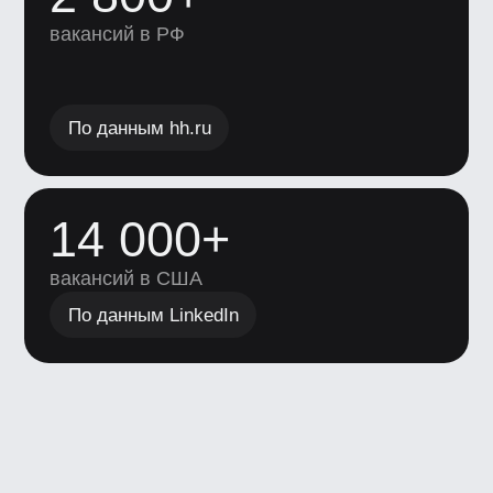
Истории выпускников
Ксения Кравцова
Настя Казакова
Дизайнер анимации (моушн-
Дизайнер анимации
дизайнер)
дизайнер)
Из архитектуры в моушн-дизайн
«Круто быть тем, к