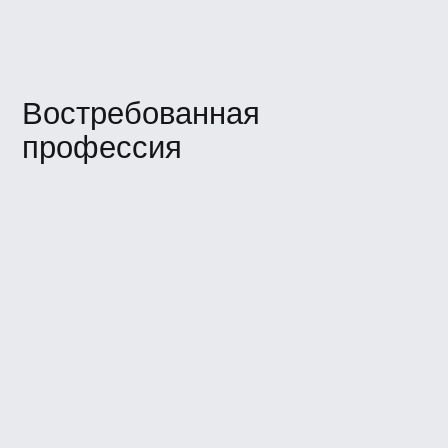
По данным LinkedIn
Зарплата
За 13 месяцев обучения вы освоите
профессию и сможете претендовать
на позицию Junior-дизайнера или брать
самостоятельные проекты. Дальше
только вверх по карьерной лестнице.
По данным hh.ru