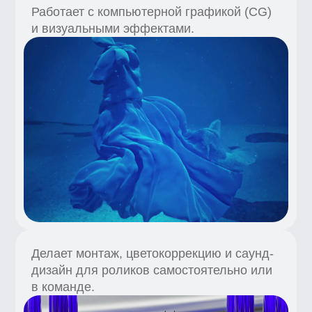
Дима Родионов
CG-дизайнер, экс-креативный
директор BBE — о работе моушн-
дизайнером
100 000 ₽
cредняя зарплата в РФ
Моушн-дизайнер должен быть
немножко режиссером, немножко