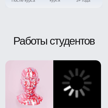
Отправить заявку
Нажимая кнопку, я
соглашаюсь
на&nbsp;
обработку персональных
данных
, и&nbsp;c&nbsp;
публичной
офертой
Bang Bang Education
→ Онлайн-школа
дизайна и технологий
+7 (495) 545-42-04
Звонок по России
Образование