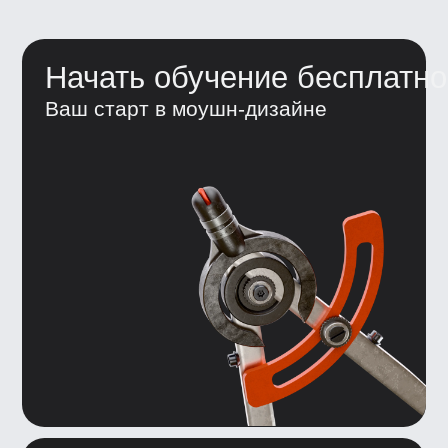
+7
Я согласен получать рекламную
рассылку от BBE и ознакомился с
Согласием на получение рекламной
рассылки
Получить доступ
Нажимая кнопку, я
соглашаюсь
на&nbsp;
обработку персональных