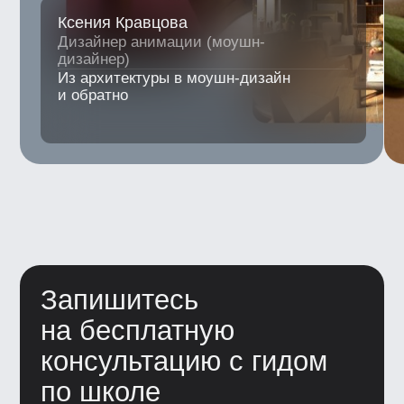
Коммерческие предложения
info@bangbangeducation.ru
Связь с техподдержкой
support@bangbangeducation.ru
Маркетинг
marketing@bangbangeducation.ru
СМИ
pr@bangbangeducation.ru
Документы
Лицензия
Как проходит обучение
Политика обработки персональных данных
Сведения об образовательной
организации
Согласие на получение рекламно-
информационных материалов
Согласие Пользователя сайта на
обработку персональных данных