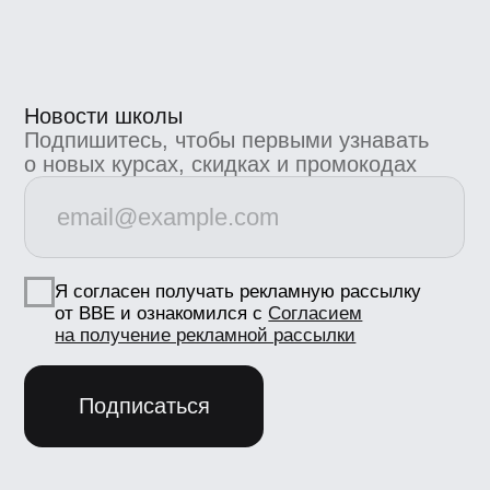
Номер лицензии Л035−1 298−77/552 316