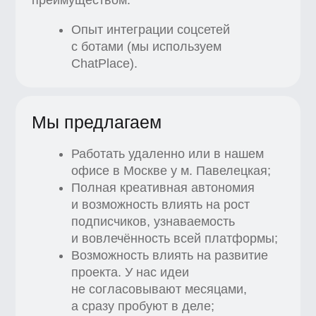
процессов и даже запуску новых
направлений;
Открыто делиться обратной
связью — компания заботится
о состоянии сотрудников;
Профессионально расти
с помощью курсов школ в Ultimate
Education, таких как XYZ, MDS,
MAED, Bang Bang Education,
Fashion Factory, Psychodemia;
Активно обмениваться лучшими
практиками среди экспертов школ
холдинга Ultimate Education;
Чувствовать себя комфортно
в команде открытых и творческих
людей.
Присоединяйтесь
к команде