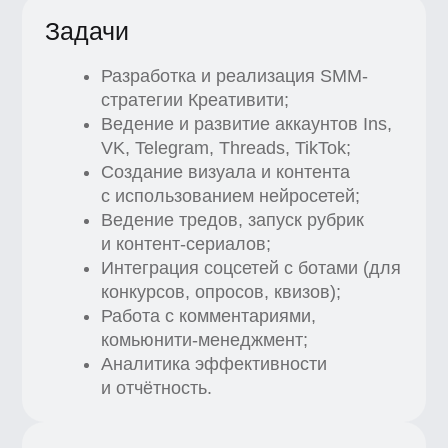
с использованием нейросетей;
Ведение тредов, запуск рубрик
и контент-сериалов;
Интеграция соцсетей с ботами (для
конкурсов, опросов, квизов);
Работа с комментариями,
комьюнити-менеджмент;
Аналитика эффективности
и отчётность.
Что мы ждем от успешных
кандидатов
Релевантный опыт работы
в EdTech или креативной
индустрии от 2-х лет;
Опыт создания контента
с нейросетями: ChatGPT,
Midjourney, Google Veo, Nano
Banana;
Знание и умение работать
с сновными SMM метриками;
Навыки создания быстрого
визуального продакшена (Figma,
CapCut Pro, Runway);