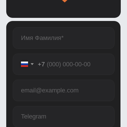
Образование
Каталог
Магистратура
Вебинары
Журнал
Статьи
Карьерный центр UE
Пространство BBE
О школе
Вакансии
Компаниям
Отзывы
Школа экспертов
Партнерская программа
Реферальная программа