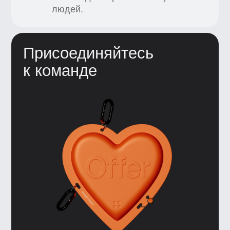
Я согласен получать рекламную
рассылку от BBE и ознакомился
с
&nbsp;
Согласием на получение
рекламной рассылки
Откликнуться
Нажимая кнопку, я
соглашаюсь
на&nbsp;
обработку персональных
данных
, и&nbsp;c&nbsp;
публичной
офертой
+7 (495) 545-42-04
Звонок по России