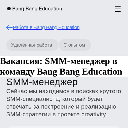
Работа в Bang Bang Education
Удалённая работа
С опытом
SMM-менеджер
Вакансия: SMM-менеджер в
Сейчас мы находимся в поисках крутого
команду Bang Bang Education
SMM-специалиста, который будет
отвечать за построение и реализацию
SMM-стратегии в проекте creativity.
Задачи
Разработка и реализация SMM-
стратегии Креативити;
Ведение и развитие аккаунтов Ins,
VK, Telegram, Threads, TikTok;
Создание визуала и контента