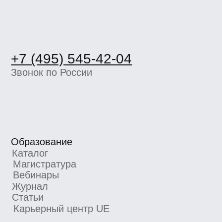
4.8/5 TutorTop
4.7/5 Сравни.Ру
4.7/5 KursHub
Коммерческие предложения
info@bangbangeducation.ru
Связь с техподдержкой
support@bangbangeducation.ru
Маркетинг
marketing@bangbangeducation.ru
СМИ
pr@bangbangeducation.ru
Документы
Лицензия
Как проходит обучение
Политика обработки персональных данных
Сведения об образовательной