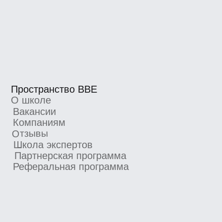
организации
Согласие на получение рекламно-
информационных материалов
Согласие Пользователя сайта на
обработку персональных данных
Условия использования
Информация об IT деятетельности
ООО «Сила знания» ИНН 9 701 158 240 ОГРН 1 207 700
158 401 115 184, 115184, г. Москва, вн.втер.г.
муниципальный округ Замоскворечье, ул. Малая
Ордынка, дом 37, строение 2
ООО «Сила знания» ведет образовательную
деятельность на основании лицензии на осуществление
образовательной деятельности, выданной
Департаментом образования и науки города Москвы.