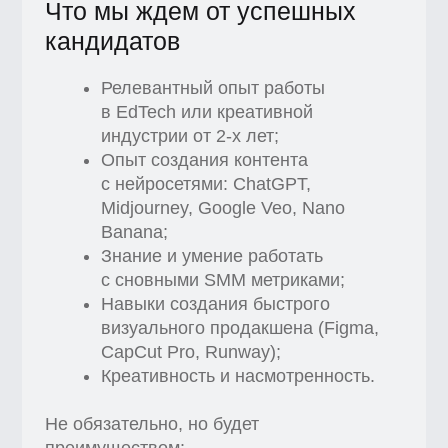
Креативность и насмотренность.
Не обязательно, но будет
преимуществом:
Опыт интеграции соцсетей
с ботами (мы используем
ChatPlace).
Мы предлагаем
Работать удаленно или в нашем
офисе в Москве у м. Павелецкая;
Полная креативная автономия
и возможность влиять на рост
подписчиков, узнаваемость
и вовлечённость всей платформы;
Возможность влиять на развитие
проекта. У нас идеи
не согласовывают месяцами,
а сразу пробуют в деле;
Быть искренними и предлагать
идеи, если готовы
их реализовать — мы открыты
к предложениям по улучшению