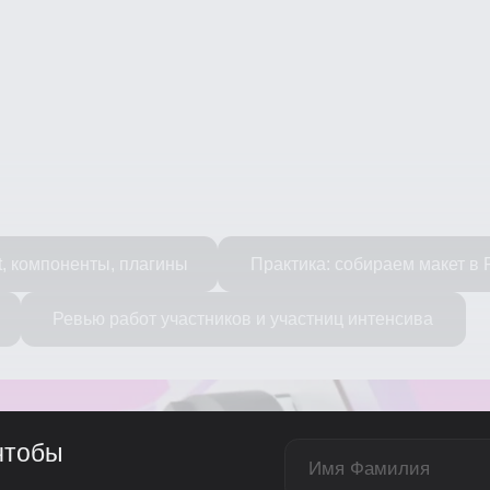
компоненты, плагины
Практика: собираем макет в Figma и
Ревью работ участников и участниц интенсива
обы
+7