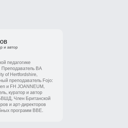
в
 автор
 педагогике
реподаватель BA
f Hertfordshire,
 преподаватель Fojo:
en и FH JOANNEUM,
, куратор и автор
Д, Член Британской
 и арт-директоров
х программ BBE.