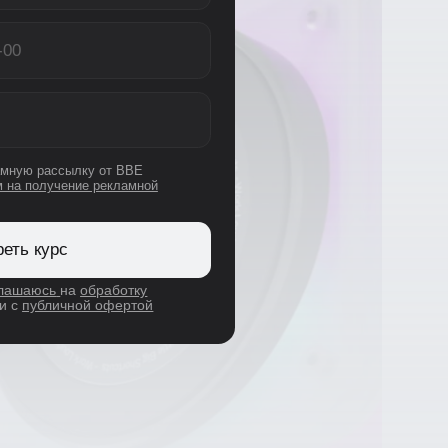
рассылку от BBE
лучение рекламной
урс
сь
на
обработку
бличной офертой