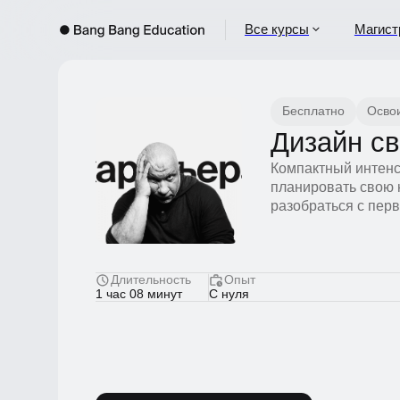
Все курсы
Магистрат
Бесплатно
Освоить
Дизайн сво
Компактный интенсивн
планировать свою кар
разобраться с первым
Длительность
Опыт
1 час 08 минут
С нуля
Смотреть курс бесплатно