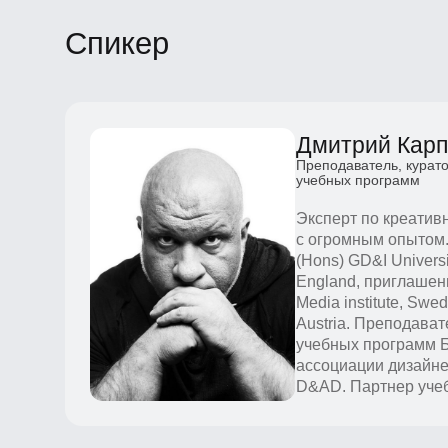
Дмитрий Карпо
Преподаватель, куратор и
учебных программ
Эксперт по креативной
с огромным опытом. П
(Hons) GD&I University o
England, приглашенный
Media institute, Swed
Austria. Преподаватель
учебных программ БВШ
ассоциации дизайнеров
D&AD. Партнер учебны