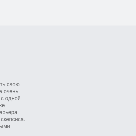
 свою
очень
 одной
ьера
епсиса.
ми