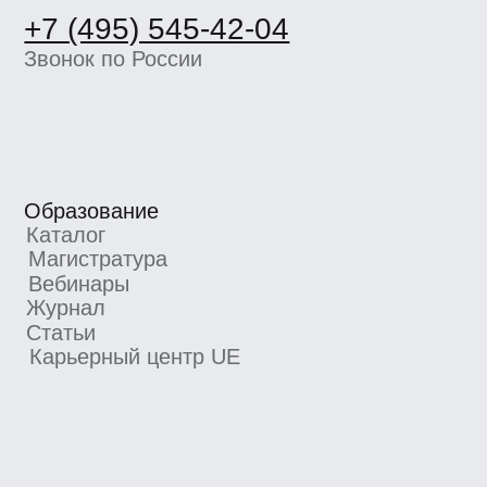
организации
Согласие на получение рекламно-
информационных материалов
Согласие Пользователя сайта на
обработку персональных данных
Условия использования
Информация об IT деятетельности
ООО «Сила знания» ИНН 9 701 158 240 ОГРН 1 207 700
158 401 115 184, 115184, г. Москва, вн.втер.г.
муниципальный округ Замоскворечье, ул. Малая
Ордынка, дом 37, строение 2
ООО «Сила знания» ведет образовательную
деятельность на основании лицензии на осуществление
образовательной деятельности, выданной
Департаментом образования и науки города Москвы.