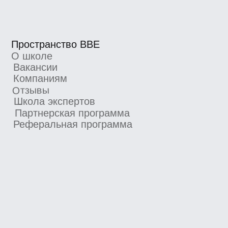
Номер лицензии Л035−1 298−77/552 316