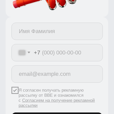
+7
Я согласен получать рекламную
рассылку от BBE и ознакомился
с
Согласием на получение рекламной
рассылки
Получить бесплатно
Нажимая кнопку, я
соглашаюсь
на&nbsp;
обработку персональных
данных
, и&nbsp;c&nbsp;
публичной
офертой
Экономим время на поиск