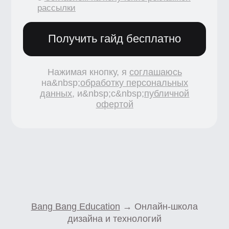
4.8/5 TutorTop
4.7/5 Сравни.Ру
4.7/5 KursHub
Коммерческие предложения
info@bangbangeducation.ru
Связь с техподдержкой
support@bangbangeducation.ru
Маркетинг
marketing@bangbangeducation.ru
СМИ
pr@bangbangeducation.ru
Документы
Лицензия
Как проходит обучение
Политика обработки персональных данных
Сведения об образовательной