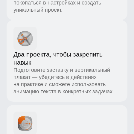
Настройка изингов и плавная
посадка
Объясним, как сделать анимацию
естественной: научитесь имитировать
физические законы ускорения
и замедления, чтобы улучшить визуал
и держать внимание зрителя.
Простой экспорт
Рендер графики в формат mp4 без
лишних шагов — получите
предсказуемый результат с заранее
продуманным хронометражем и нужным
качеством картинки.
Приятные бонусы