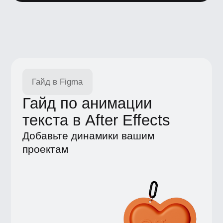
Образование
Каталог
Магистратура
Вебинары
Журнал
Статьи
Карьерный центр UE
Пространство BBE
О школе
Вакансии
Компаниям
Отзывы
Школа экспертов
Партнерская программа
Реферальная программа