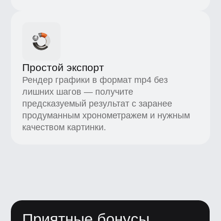
Гайд по анимации
текста в After Effects
Добавьте динамики вашим
проектам