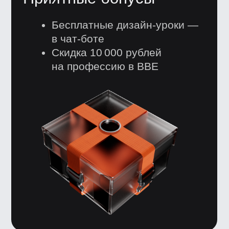
Я согласен получать рекламную
рассылку от BBE и ознакомился
с
Согласием на получение рекламной
рассылки
Получить гайд бесплатно
Нажимая кнопку, я
соглашаюсь
на&nbsp;
обработку персональных
данных
, и&nbsp;c&nbsp;
публичной
офертой
Bang Bang Education
→ Онлайн-школа
дизайна и технологий
+7 (495) 545-42-04
Звонок по России