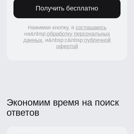
ответов
Пошаговый план
От создания проекта до экспорта
анимации — гайд пригодится в работе
с интерфейсами, презентациями,
титрами, образовательными роликами
и плакатами.
Пресеты и понятные инструкции
Простая анимация с помощью готовых
эффектов, чтобы получить результат
быстро, и усложненный вариант, чтобы
покопаться в настройках и создать
уникальный проект.