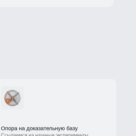
а на доказательную базу
аемся на научные эксперименты
аем выводы только на основе
едований — о пределах памяти и времени