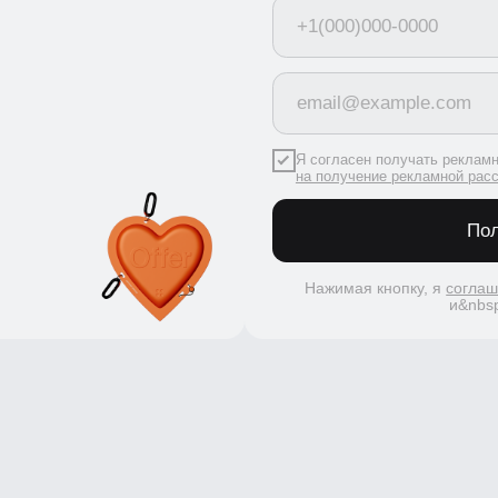
Я согласен получать рекламную рас
на получение рекламной рассылки
Получить
Нажимая кнопку, я
соглашаюсь
и&nbsp;c&nbs
ологий
Пространство BBE
Новости шк
Подпишитесь
О школе
скидках и п
Вакансии
Компаниям