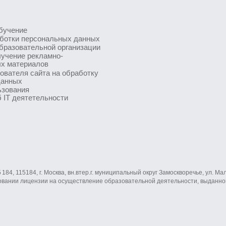
теля сайта на обработку
ных
вания
 деятетельности
115184, г. Москва, вн.втер.г. муниципальный округ Замоскворечье, ул. Малая Орд
ии лицензии на осуществление образовательной деятельности, выданной Депар