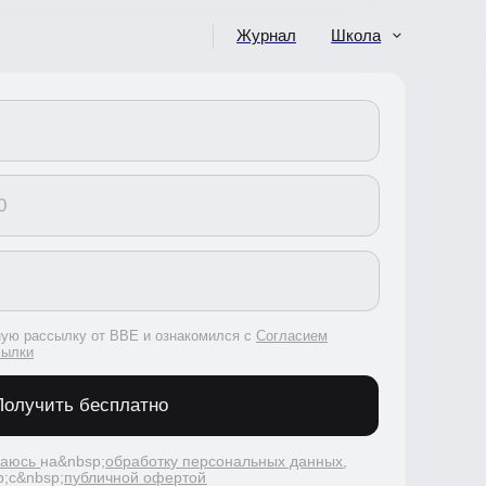
Журнал
Школа
сылку от BBE и ознакомился с
Согласием
ить бесплатно
на&nbsp;
обработку персональных данных
,
p;
публичной офертой