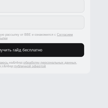
сылку от BBE и ознакомился с
Согласием
 гайд бесплатно
на&nbsp;
обработку персональных данных
,
p;
публичной офертой
олы
, чтобы первыми узнавать о новых курсах,
ромокодах