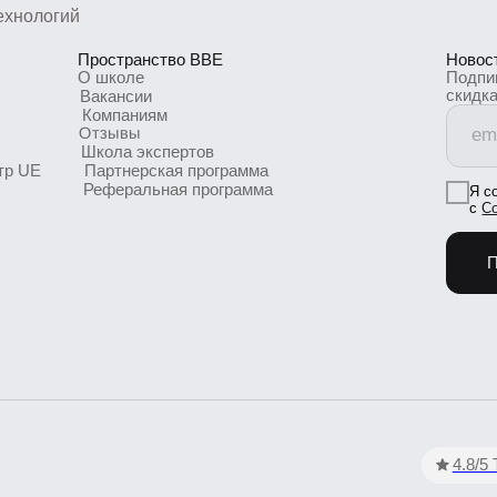
Отзывы
Школа экспертов
UE
Партнерская программа
Реферальная программа
Я согласен
с
Согласие
Подпис
4.8/5 TutorT
чение
тки персональных данных
зовательной организации
ение рекламно-
атериалов