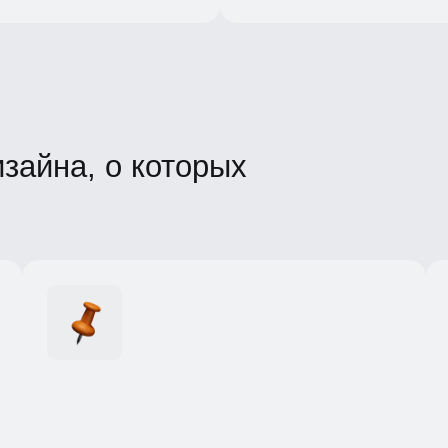
айна, о которых
Опор
Ссыл
и дел
Три причины перегрузки
иссл