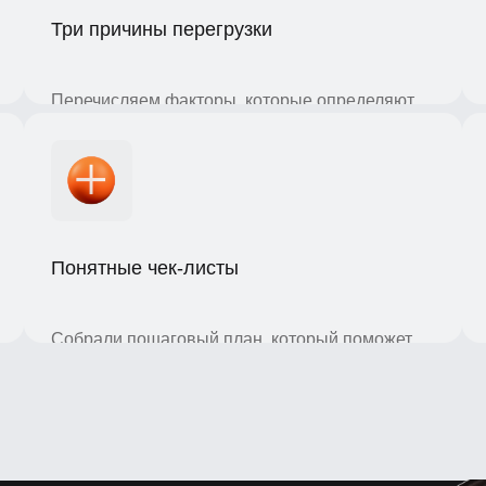
реакц
Перечисляем факторы, которые определяют
восприятие, чтобы вы проверили свои
интерфейсы и нашли точки роста.
Три 
Дели
Понятные чек-листы
нужно
инте
Собрали пошаговый план, который поможет
исправить ошибки в интерфейсе и ускорить
рост бизнеса.