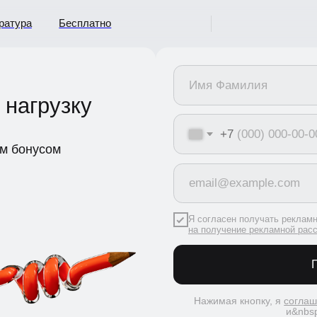
ура
Бесплатно
нагрузку
+7
бонусом
Я согласен получать рекламную рас
на получение рекламной рассылки
Получ
Нажимая кнопку, я
соглашаюсь
и&nbsp;c&nbs