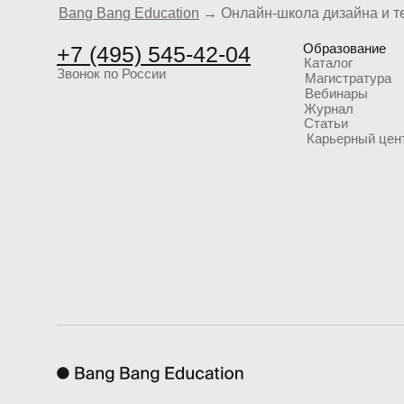
Журнал
Статьи
Карьерный центр 
Коммерческие предложения
Документы
info@bangbangeducation.ru
Лицензия
Связь с техподдержкой
Как проходит обу
support@bangbangeducation.ru
Политика обрабо
Маркетинг
Сведения об обра
marketing@bangbangeducation.ru
Согласие на получ
СМИ
информационных м