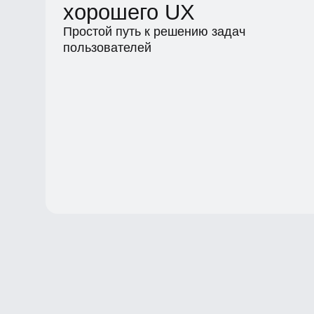
Bang Bang Education
→ Онлайн-школа дизайна и техн
+7 (495) 545-42-04
Образование
Каталог
Звонок по России
Магистратура
Вебинары