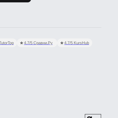
op
4.7/5 Сравни.Ру
4.7/5 KursHub
ынка, дом 37, строение 2
таментом образования и науки города Москвы.