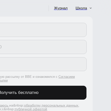
Журнал
Школа
сылку от BBE и ознакомился с
Согласием
ить бесплатно
на&nbsp;
обработку персональных данных
,
p;
публичной офертой