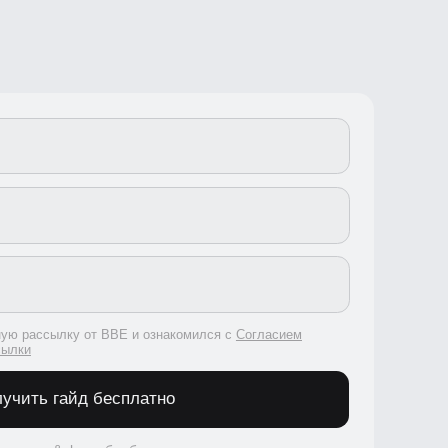
сылку от BBE и ознакомился с
Согласием
 гайд бесплатно
на&nbsp;
обработку персональных данных
,
p;
публичной офертой