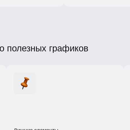
 полезных графиков
Прин
Лишние элементы
Расск
но и