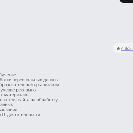
4.8/5 TutorT
чение
тки персональных данных
зовательной организации
ение рекламно-
атериалов
теля сайта на обработку
ных
вания
 деятетельности
115184, г. Москва, вн.втер.г. муниципальный округ Замоскворечье, ул. Малая Орд
ии лицензии на осуществление образовательной деятельности, выданной Депар