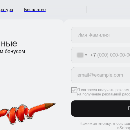
ура
Бесплатно
ные
бонусом
+7
Я согласен получать рекламную рас
на получение рекламной рассылки
Получ
Нажимая кнопку, я
соглашаюсь
и&nbsp;c&nbs