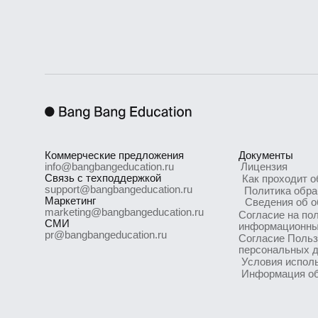
Коммерческие предложения
Документы
info@bangbangeducation.ru
Лицензия
Связь с техподдержкой
Как проходит обу
support@bangbangeducation.ru
Политика обрабо
Маркетинг
Сведения об обра
marketing@bangbangeducation.ru
Согласие на получ
СМИ
информационных м
pr@bangbangeducation.ru
Согласие Пользова
персональных дан
Условия использо
Информация об IT
ООО «Сила знания» ИНН 9 701 158 240 ОГРН 1 207 700 158 401 115 184, 
ООО «Сила знания» ведет образовательную деятельность на основан
Номер лицензии Л035−1 298−77/552 316