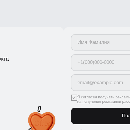
а
Я согласен получать рекламную рас
на получение рекламной рассылки
Получить
Нажимая кнопку, я
соглашаюсь
и&nbsp;c&nbs