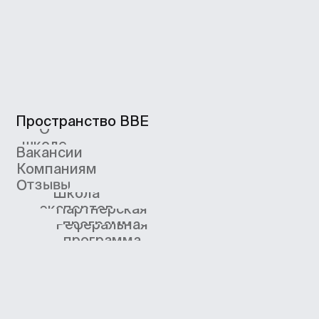
ООО «Сила знания» ИНН 9 701 158 240 ОГРН 1 207
700 158 401 115 184, 115184, г. Москва, вн.втер.г.
муниципальный округ Замоскворечье, ул. Малая
Ордынка, дом 37, строение 2
ООО «Сила знания» ведет образовательную
деятельность на основании лицензии
на осуществление образовательной деятельности,
выданной Департаментом образования и науки
города Москвы. Номер лицензии Л035−1
298−77/552 316