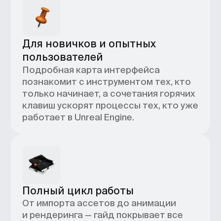
Полезные ссылки
Встроенные переходы на регламенты
Unreal Engine и практические советы —
всё, чтобы вы легко нашли нужную
функцию или углубились в изучение
инструментов.
Приятные бонусы
Бесплатные дизайн-
уроки — в чат-боте
Скидка 10 000 рублей
на профессию в BBE