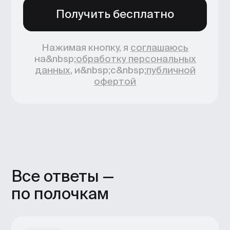
по полочкам
Для новичков и опытных
пользователей
Подробная карта интерфейса
познакомит с инструментом тех, кто
только начинает, а сочетания горячих
клавиш ускорят процессы тех, кто уже
работает в Unreal Engine.
Полный цикл работы
От импорта ассетов до анимации
и рендеринга — гайд покрывает все
этапы создания
кинематографических сцен
и эффектов.