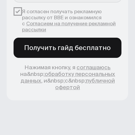
Новости школы
Подпишитесь, чтобы первыми узнавать
о новых курсах, скидках и промокодах
Я согласен получать рекламную рассылку
от BBE и ознакомился с
Согласием
на получение рекламной рассылки
Подписаться
4.8/5 TutorTop
4.7/5 Сравни.Ру
4.7/5 KursHub
Коммерческие предложения
info@bangbangeducation.ru
Связь с техподдержкой