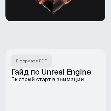
Нажимая кнопку, я
соглашаюсь
на&nbsp;
обработку персональных
данных
, и&nbsp;c&nbsp;
публичной
офертой
Bang Bang Education
→ Онлайн-школа
дизайна и технологий
+7 (495) 545-42-04
Звонок по России
Образование
Каталог
Магистратура
Вебинары