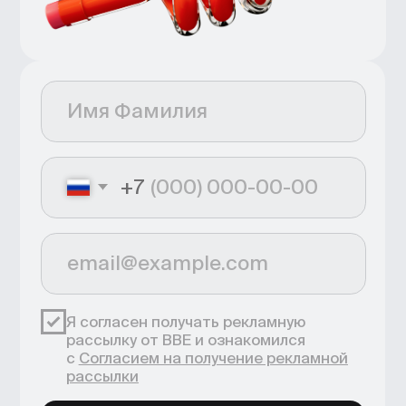
+7
Я согласен получать рекламную
рассылку от BBE и ознакомился
с
Согласием на получение рекламной
рассылки
Получить бесплатно
Нажимая кнопку, я
соглашаюсь
на&nbsp;
обработку персональных
данных
, и&nbsp;c&nbsp;
публичной
офертой
Все ответы —