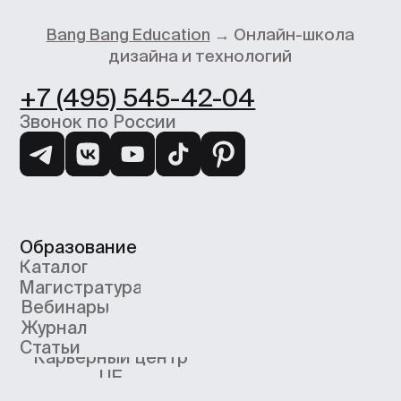
support@bangbangeducation.ru
Маркетинг
marketing@bangbangeducation.ru
СМИ
pr@bangbangeducation.ru
Документы
Лицензия
Как проходит обучение
Политика обработки персональных
данных
Сведения об образовательной
организации
Согласие на получение рекламно-
информационных материалов
Согласие Пользователя сайта на
обработку персональных данных
Условия использования
Информация об IT деятетельности