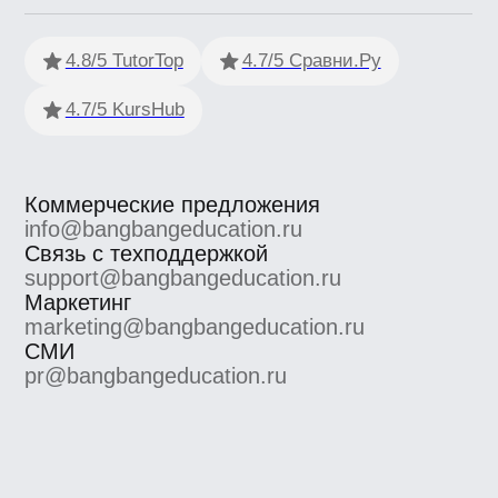
ООО «Сила знания» ИНН 9 701 158 240 ОГРН 1 207 700
158 401 115 184, 115184, г. Москва, вн.втер.г.
муниципальный округ Замоскворечье, ул. Малая
Ордынка, дом 37, строение 2
ООО «Сила знания» ведет образовательную
деятельность на основании лицензии на осуществление
образовательной деятельности, выданной
Департаментом образования и науки города Москвы.
Номер лицензии Л035−1 298−77/552 316