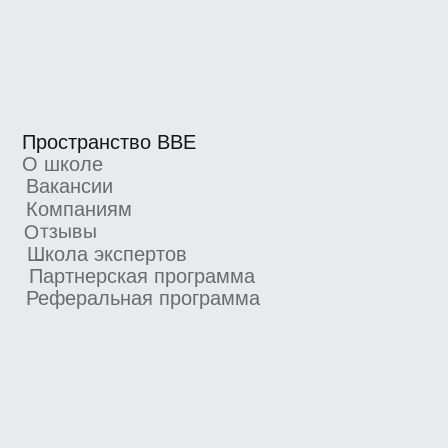
о новых курсах, скидках и промокодах
Я согласен получать рекламную рассылку
от BBE и ознакомился с
Согласием
на получение рекламной рассылки
Подписаться
4.8/5 TutorTop
4.7/5 Сравни.Ру
4.7/5 KursHub
Коммерческие предложения
info@bangbangeducation.ru
Связь с техподдержкой
support@bangbangeducation.ru