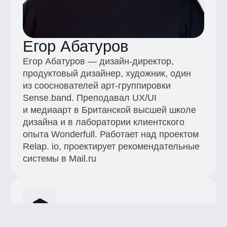
Sense.band. Преподавал UX/UI
и медиаарт в Британской высшей школе
дизайна и в лаборатории клиентского
опыта Wonderfull. Работает над проектом
Relap. io, проектирует рекомендательные
системы в Mail.ru
148
Количество выпущенных студентов
+7 (495) 545-42-04
Звонок по России
Образование
Каталог
Магистратура
Вебинары
Журнал