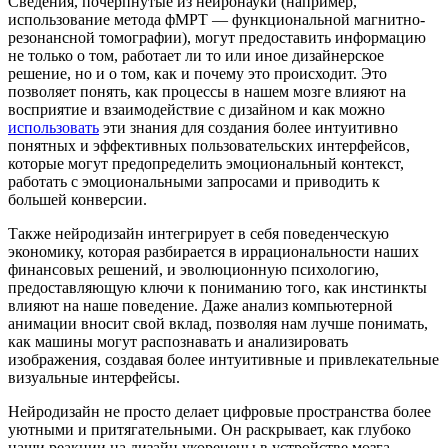
Сведения, почерпнутые из нейронауки (например,
использование метода фМРТ — функциональной магнитно-
резонансной томографии), могут предоставить информацию
не только о том, работает ли то или иное дизайнерское
решение, но и о том, как и почему это происходит. Это
позволяет понять, как процессы в нашем мозге влияют на
восприятие и взаимодействие с дизайном и как можно
использовать
эти знания для создания более интуитивно
понятных и эффективных пользовательских интерфейсов,
которые могут предопределить эмоциональный контекст,
работать с эмоциональными запросами и приводить к
большей конверсии.
Также нейродизайн интегрирует в себя поведенческую
экономику, которая разбирается в иррациональности наших
финансовых решений, и эволюционную психологию,
предоставляющую ключи к пониманию того, как инстинкты
влияют на наше поведение. Даже анализ компьютерной
анимации вносит свой вклад, позволяя нам лучше понимать,
как машины могут распознавать и анализировать
изображения, создавая более интуитивные и привлекательные
визуальные интерфейсы.
Нейродизайн не просто делает цифровые пространства более
уютными и притягательными. Он раскрывает, как глубоко
наши реакции на дизайн укоренены в устройстве мозга,