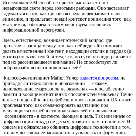
Исследование Microsoft не просто выставляет нас в
невыгодном свете перед золотыми рыбками. Оно заставляет
задуматься о том, как цифровая среда перекраивает наше
внимание, и предлагает новый контекст понимания того, как
мы учимся, работаем и взаимодействуем в условиях
информационной перегрузки.
Здесь, естественно, возникает этический вопрос: где
пролегает граница между тем, как нейродизайн помогает
делать качественный контент, находящий отклик в сердцах (и
мозгах) пользователей, и тем, что, по сути, он подстраивается
под их рассеивающееся внимание? Не способствует ли
нейродизайн лености пользователей?
Философ-когнитивист Майкл Уилер
задается вопросом
, не
приводят ли технологии в образовании — скажем,
использование смартфонов на экзаменах — к ослаблению
памяти и вообще когнитивных способностей человека? Точно
так же и в дизайне интерфейсов и проектировании UX стоит
проблема того, как сбалансировать адаптацию под
меняющиеся потребности пользователей и повышение
«осознанности» в контенте, бьющем в цель. Так или иначе от
цифровизации никуда не деться, нравится нам это или нет. И
совсем не обязательно обвинять цифровые технологии в том,
что нам все сложнее запоминать и усваивать информацию.