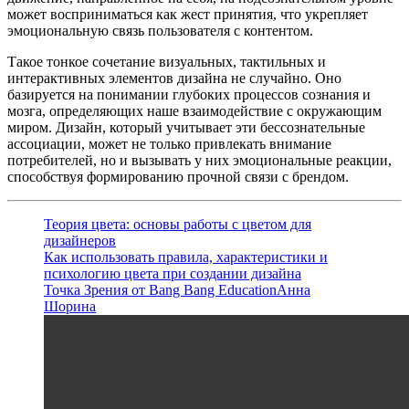
может восприниматься как жест принятия, что укрепляет
эмоциональную связь пользователя с контентом.
Такое тонкое сочетание визуальных, тактильных и
интерактивных элементов дизайна не случайно. Оно
базируется на понимании глубоких процессов сознания и
мозга, определяющих наше взаимодействие с окружающим
миром. Дизайн, который учитывает эти бессознательные
ассоциации, может не только привлекать внимание
потребителей, но и вызывать у них эмоциональные реакции,
способствуя формированию прочной связи с брендом.
Теория цвета: основы работы с цветом для
дизайнеров
Как использовать правила, характеристики и
психологию цвета при создании дизайна
Точка Зрения от Bang Bang Education
Анна
Шорина