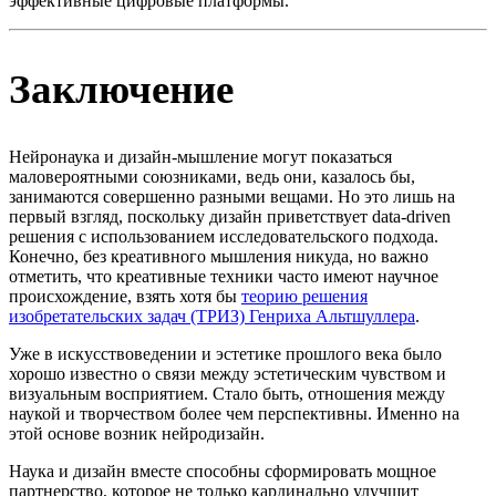
эффективные цифровые платформы.
Заключение
Нейронаука и дизайн-мышление могут показаться
маловероятными союзниками, ведь они, казалось бы,
занимаются совершенно разными вещами. Но это лишь на
первый взгляд, поскольку дизайн приветствует data-driven
решения с использованием исследовательского подхода.
Конечно, без креативного мышления никуда, но важно
отметить, что креативные техники часто имеют научное
происхождение, взять хотя бы
теорию решения
изобретательских задач (ТРИЗ) Генриха Альтшуллера
.
Уже в искусствоведении и эстетике прошлого века было
хорошо известно о связи между эстетическим чувством и
визуальным восприятием. Стало быть, отношения между
наукой и творчеством более чем перспективны. Именно на
этой основе возник нейродизайн.
Наука и дизайн вместе способны сформировать мощное
партнерство, которое не только кардинально улучшит