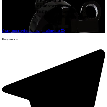
которая подойдет вам больше всего. После
обучения сможете работать младшим
дизайнером, брать проекты на фрилансе и
зарабатывать от 70 000 до 200 000 рублей и
выше.
Стать востребованным дизайнером 💥
Поделиться