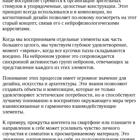
наше восприятие стремится к организации зрительных
стимулов в упорядоченные, целостные конструкции. Этот
принцип всегда использовался и в композиции, но
когнитивный дизайн позволяет по-новому посмотреть на этот
старый концепт, связав его с нейрофизиологическими
коррелятами.
Когда мы воспринимаем отдельные элементы как часть
большего целого, мы чувствуем глубокое удовлетворение,
момент «эврики», когда все кусочки пазла складываются
воедино. На нейронном уровне это сопровождается
синхронной активностью групп нейронов, отвечающих за
представление каждого из этих элементов.
Понимание этих процессов имеет огромное значение для
дизайна, искусства и архитектуры. Эти знания позволяют
создавать объекты и композиции, которые не только
удовлетворяют эстетические потребности, но и способствуют
лучшему пониманию и восприятию окружающего мира через
взаимосвязанные и гармонично взаимодействующие
элементы.
К примеру, прокрутка контента на смартфоне или планшете в
направлении к себе может усиливать чувство личного
соучастия и симпатии к просматриваемому материалу. Это
движение, направленное на себя, на подсознательном уровне