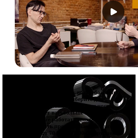
Карьера в дизайне
Попробуйте себя в четырех востребованных
профессиях в дизайне и выберите для
дальнейшего развития ту специальность,
которая подойдет вам больше всего. После
обучения сможете работать младшим
дизайнером, брать проекты на фрилансе и
зарабатывать от 70 000 до 200 000 рублей и