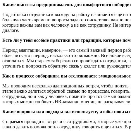
Какие шаги ты предпринимаешь для комфортного онбординг
Подготовка сотрудника к выходу на работу начинается еще на
большую часть времени вопросы задают соискателю, важно не бо
которые важны вам как человеку, а не как сотруднику. На инте
диалоге.
Есть ли у тебя особые практики или традиции, которые по
Период адаптации, наверное, — это самый важный период рабо
облегчить этот период, насколько это возможно. Все новое все
отличаться. Мы стараемся бережно сопровождать сотрудника, в
уточнить и попросить обратную связь у коллег или руководител
Как в процессе онбординга вы отслеживаете эмоциональное
Мы проводим несколько адаптационных встреч, чтобы понять, к
этапе важно делиться обратной связью по процессам, говорить, 
сотрудника, но и как у человека, помнить про тот самый балан
которых можно сообщать HR-команде мнение, не раскрывая ли
Какие вопросы или подходы вы используете, чтобы показат
Стараемся проводить встречи с сотрудниками, которые уже про
важно давать возможность сотруднику говорить и делиться. В 