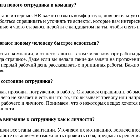
а нового сотрудника в команду?
 этапе интервью. HR важно создать комфортную, доверительную 
яться спрашивать и уточнять те аспекты, которые вам интересны
рвью я часто стараюсь перейти с кандидатом на ты, чтобы снять
могают новому человеку быстрее освоиться?
ты в компании, и от него зависит в том числе комфорт работы 
гда страшное. Даже если вы делали такие же задачи на протяжени
 первый рабочий день рассказывать о принципах работы. Важно д
я.
 состояние сотрудника?
ак проходит погружение в работу. Стараемся спрашивать об эмоц
чего не хватает и есть ли что-то, что вызывает тревогу или нап
с рабочего и личного. Понимаем, что о некоторых вещах хочется
чности.
ь внимание к сотруднику как к личности?
шли все этапы адаптации. Уточняем их мотивацию, вовлеченност
работе оставляем возможность проявить себя, предлагать решени