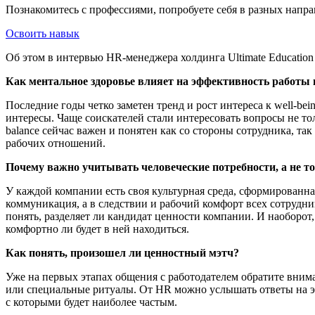
Познакомитесь с профессиями, попробуете себя в разных напра
Освоить навык
Об этом в интервью HR-менеджера холдинга Ultimate Educatio
Как ментальное здоровье влияет на эффективность работы
Последние годы четко заметен тренд и рост интереса к well-bei
интересы. Чаще соискателей стали интересовать вопросы не тол
balance сейчас важен и понятен как со стороны сотрудника, так
рабочих отношений.
Почему важно учитывать человеческие потребности, а не т
У каждой компании есть своя культурная среда, сформированна
коммуникация, а в следствии и рабочий комфорт всех сотрудни
понять, разделяет ли кандидат ценности компании. И наоборот,
комфортно ли будет в ней находиться.
Как понять, произошел ли ценностный мэтч?
Уже на первых этапах общения с работодателем обратите внима
или специальные ритуалы. От HR можно услышать ответы на эт
с которыми будет наиболее частым.