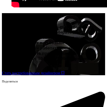
Карьера в дизайне
Попробуйте себя в четырех востребованных
профессиях в дизайне и выберите для
дальнейшего развития ту специальность,
которая подойдет вам больше всего. После
обучения сможете работать младшим
дизайнером, брать проекты на фрилансе и
зарабатывать от 70 000 до 200 000 рублей и
выше.
Стать востребованным дизайнером 💥
Поделиться