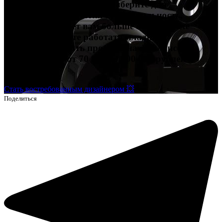
профессиях в дизайне и выберите для
дальнейшего развития ту специальность,
которая подойдет вам больше всего. После
обучения сможете работать младшим
дизайнером, брать проекты на фрилансе и
зарабатывать от 70 000 до 200 000 рублей и
выше.
Стать востребованным дизайнером 💥
Поделиться