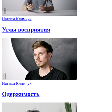
Наташа Климчук
Углы восприятия
Наташа Климчук
Одержимость