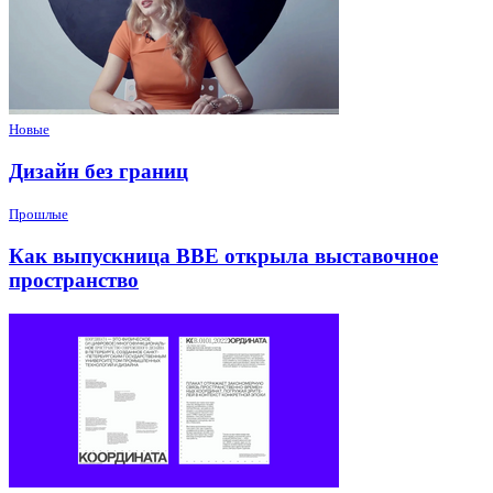
Новые
Дизайн без границ
Прошлые
Как выпускница BBE открыла выставочное
пространство