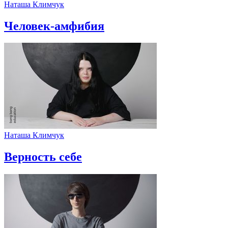
Наташа Климчук
Человек-амфибия
Наташа Климчук
Верность себе