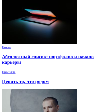
Новые
Абсолютный список: портфолио и начало
карьеры
Прошлые
Ценить то, что рядом