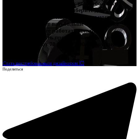
Попробуйте себя в четырех востребованных
профессиях в дизайне и выберите для
дальнейшего развития ту специальность,
которая подойдет вам больше всего. После
обучения сможете работать младшим
дизайнером, брать проекты на фрилансе и
зарабатывать от 70 000 до 200 000 рублей и
выше.
Стать востребованным дизайнером 💥
Поделиться