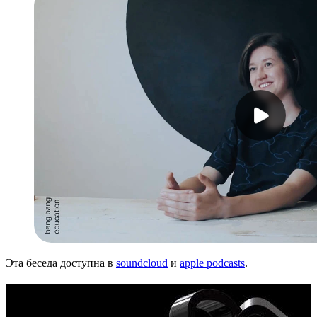
Эта беседа доступна в
soundcloud
и
apple podcasts
.
Карьера в дизайне