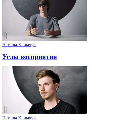
Наташа Климчук
Углы восприятия
Наташа Климчук