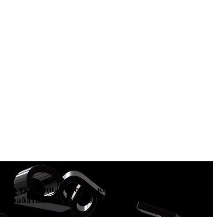
тия ту специальность, которая подойдет вам
зарабатывать от 70 000 до 200 000 рублей и