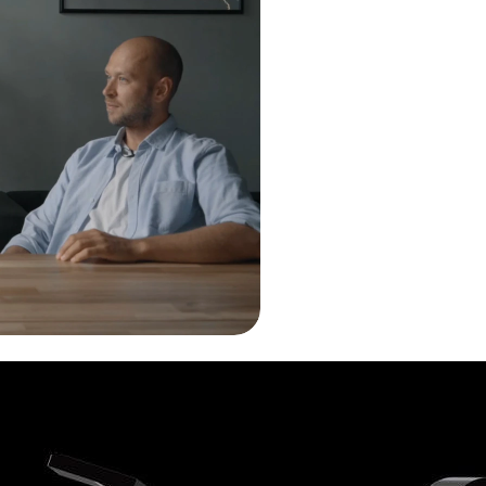
ссиях в дизайне и выберите для дальнейшего разви
младшим дизайнером, брать проекты на фрилансе и 