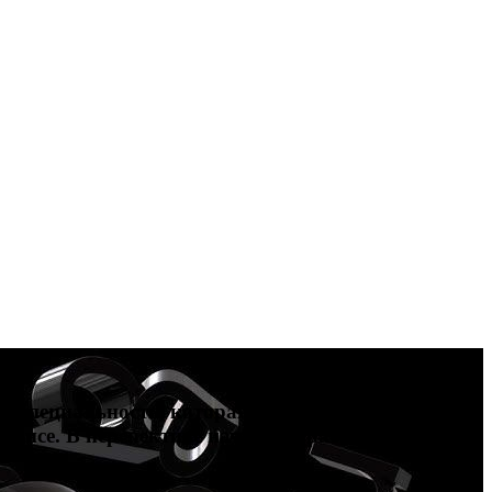
у специальность, которая подойдет больше всего.
лансе. В перспективе начнете зарабатывать от