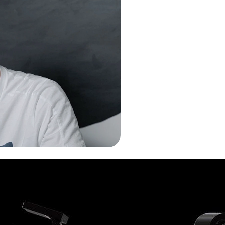
 в дизайне и выберите для дальнейшего развития т
озицию Junior-дизайнера или брать проекты на фри