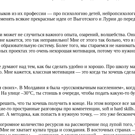
выков из их профессии — про психологию детей, нейропсихолог
менять всякие прекрасные идеи от Выготского и Лурии до перед
и может не случиться важного опыта, озарений, волшебства. Они
 кажется, это так неправильно! Мне от этого так больно, что я 
бразовательную систему. Более того, мы стараемся не нанимать л
ьных проектах это очень нехорошая мотивация, потому что нужн
е думают над тем, как бы сделать удобно и хорошо. Про школу ма
о. Мне кажется, классная мотивация — это когда ты хочешь сдела
и своих». В Молдавии я была «русскоязычным населением», когд
На улице –30°C, ты стоишь в очереди, чтобы подать какую-то бум
ешить, что ты хочешь получить в конце. На этом вопросе все з
ие-то пространные разговоры про компетенции, soft и hard skill
ьтат. А методика, как попасть в нужную точку, — это уже бескон
 огромное количество ресурсов на рассмотрение под лупой того,
 Мне не хватает культа труда и созидания. В восточных странах