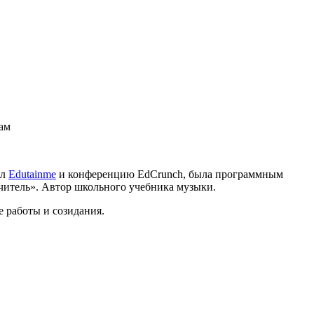
вам
ал
Edutainme
и конференцию EdCrunch, была программным
читель». Автор школьного учебника музыки.
е работы и созидания.