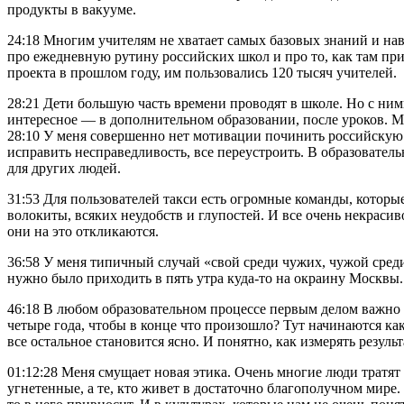
продукты в вакууме.
24:18 Многим учителям не хватает самых базовых знаний и на
про ежедневную рутину российских школ и про то, как там при
проекта в прошлом году, им пользовались 120 тысяч учителей.
28:21 Дети большую часть времени проводят в школе. Но с ним
интересное — в дополнительном образовании, после уроков. Мне
28:10 У меня совершенно нет мотивации починить российскую о
исправить несправедливость, все переустроить. В образовател
для других людей.
31:53 Для пользователей такси есть огромные команды, которы
волокиты, всяких неудобств и глупостей. И все очень некрасив
они на это откликаются.
36:58 У меня типичный случай «свой среди чужих, чужой сред
нужно было приходить в пять утра куда-то на окраину Москвы. 
46:18 В любом образовательном процессе первым делом важно р
четыре года, чтобы в конце что произошло? Тут начинаются как
все остальное становится ясно. И понятно, как измерять резул
01:12:28 Меня смущает новая этика. Очень многие люди тратят
угнетенные, а те, кто живет в достаточно благополучном мире.