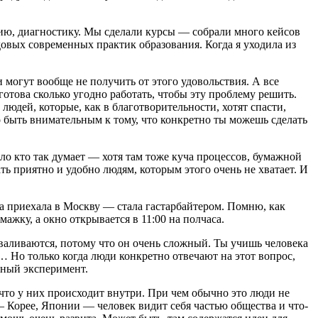
ию, диагностику. Мы сделали курсы — собрали много кейсов
овых современных практик образования. Когда я уходила из
 могут вообще не получить от этого удовольствия. А все
готова сколько угодно работать, чтобы эту проблему решить.
юдей, которые, как в благотворительности, хотят спасти,
о быть внимательным к тому, что конкретно ты можешь сделать
ло кто так думает — хотя там тоже куча процессов, бумажной
ть приятно и удобно людям, которым этого очень не хватает. И
а приехала в Москву — стала гастарбайтером. Помню, как
ажку, а окно открывается в 11:00 на полчаса.
аваливаются, потому что он очень сложный. Ты учишь человека
s… Но только когда люди конкретно отвечают на этот вопрос,
ечный эксперимент.
 что у них происходит внутри. При чем обычно это люди не
 — Корее, Японии — человек видит себя частью общества и что-