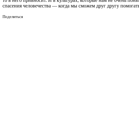
то в него привносит. И в культурах, которые нам не очень по
спасения человечества — когда мы сможем друг другу помогать
Поделиться