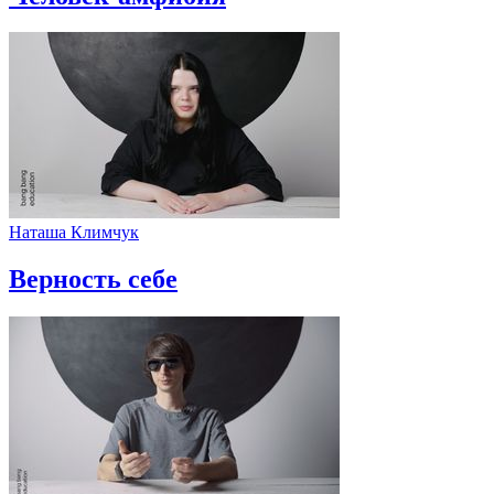
Наташа Климчук
Верность себе