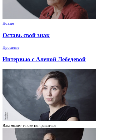
Новые
Оставь свой знак
Прошлые
Интервью с Аленой Лебедевой
Вам может
также понравиться