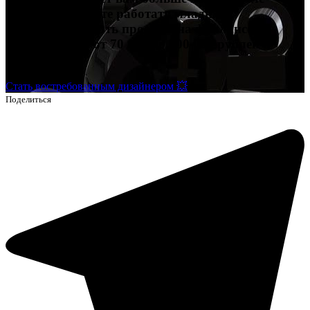
обучения сможете работать младшим
дизайнером, брать проекты на фрилансе и
зарабатывать от 70 000 до 200 000 рублей и
выше.
Стать востребованным дизайнером 💥
Поделиться