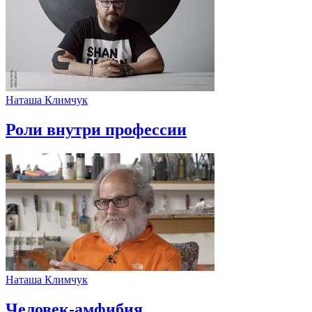
Наташа Климчук
Роли внутри профессии
Наташа Климчук
Человек-амфибия