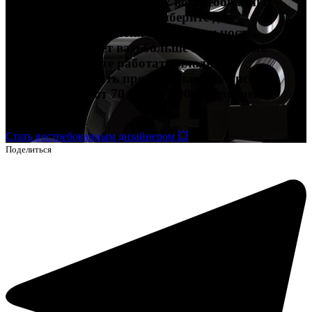
Попробуйте себя в четырех востребованных
профессиях в дизайне и выберите для
дальнейшего развития ту специальность,
которая подойдет вам больше всего. После
обучения сможете работать младшим
дизайнером, брать проекты на фрилансе и
зарабатывать от 70 000 до 200 000 рублей и
выше.
Стать востребованным дизайнером 💥
Поделиться