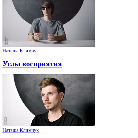
Наташа Климчук
Углы восприятия
Наташа Климчук