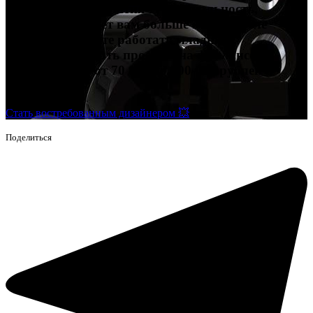
дальнейшего развития ту специальность,
которая подойдет вам больше всего. После
обучения сможете работать младшим
дизайнером, брать проекты на фрилансе и
зарабатывать от 70 000 до 200 000 рублей и
выше.
Стать востребованным дизайнером 💥
Поделиться