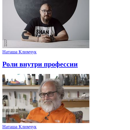
Наташа Климчук
Роли внутри профессии
Наташа Климчук