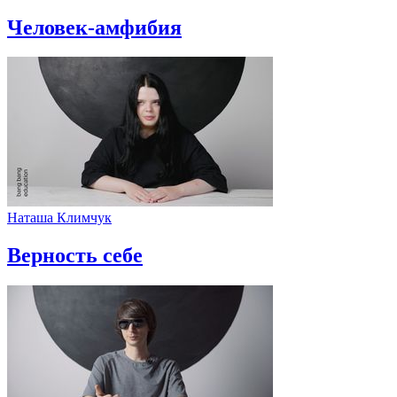
Человек-амфибия
Наташа Климчук
Верность себе