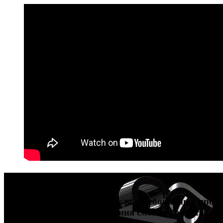
Карьера в дизайне
Попробуйте себя в четырех востребованных профе
больше всего. После обучения сможете работать 