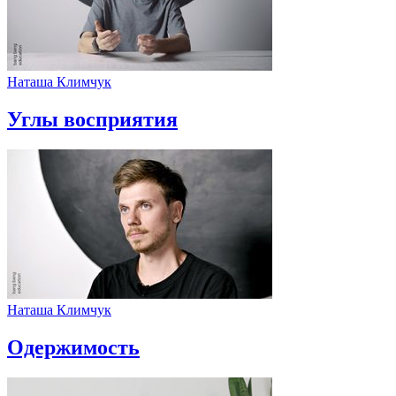
Наташа Климчук
Углы восприятия
Наташа Климчук
Одержимость