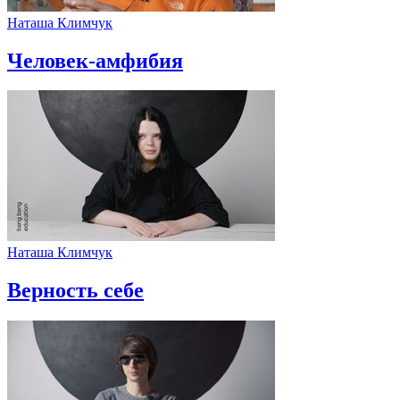
Наташа Климчук
Человек-амфибия
Наташа Климчук
Верность себе