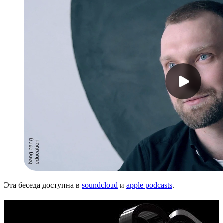
Эта беседа доступна в
soundcloud
и
apple podcasts
.
Карьера в дизайне