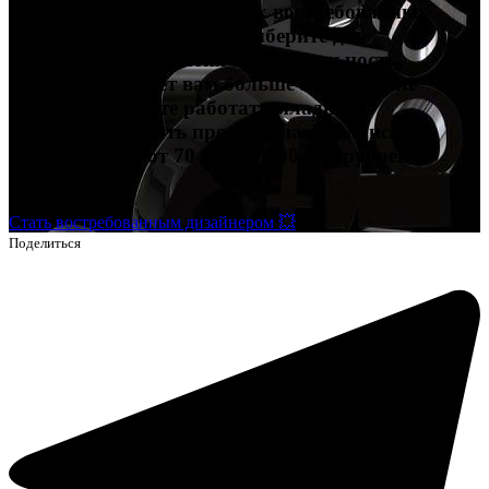
Попробуйте себя в четырех востребованных
профессиях в дизайне и выберите для
дальнейшего развития ту специальность,
которая подойдет вам больше всего. После
обучения сможете работать младшим
дизайнером, брать проекты на фрилансе и
зарабатывать от 70 000 до 200 000 рублей и
выше.
Стать востребованным дизайнером 💥
Поделиться