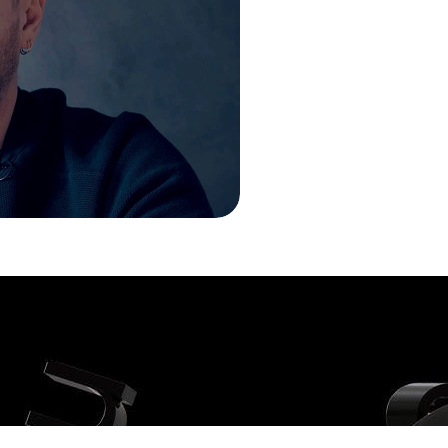
ссиях в дизайне и выберите для дальнейшего разви
младшим дизайнером, брать проекты на фрилансе и 