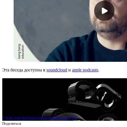
Эта беседа доступна в
soundcloud
и
apple podcasts
.
Карьера в дизайне
Попробуйте себя в четырех востребованных профе
больше всего. После обучения сможете работать 
выше.
Стать востребованным дизайнером 💥
Поделиться