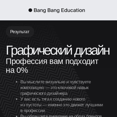
Результат
Графический дизайн
Профессия вам подходит
на
Вы мыслите визуально и чувствуете
композицию — это ключевой навык
графического дизайнера
У вас есть тяга к созданию нового
из пустоты — именно это движет лучшими
в профессии
Вы обращаете внимание на образ брендов
и умеете сочетать красивое с функциональным