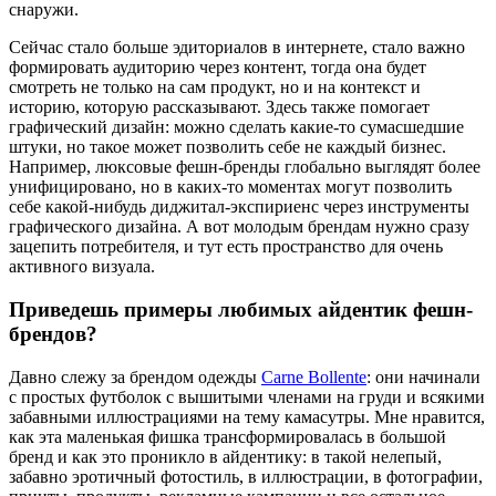
снаружи.
Сейчас стало больше эдиториалов в интернете, стало важно
формировать аудиторию через контент, тогда она будет
смотреть не только на сам продукт, но и на контекст и
историю, которую рассказывают. Здесь также помогает
графический дизайн: можно сделать какие-то сумасшедшие
штуки, но такое может позволить себе не каждый бизнес.
Например, люксовые фешн-бренды глобально выглядят более
унифицировано, но в каких-то моментах могут позволить
себе какой-нибудь диджитал-экспириенс через инструменты
графического дизайна. А вот молодым брендам нужно сразу
зацепить потребителя, и тут есть пространство для очень
активного визуала.
Приведешь примеры любимых айдентик фешн-
брендов?
Давно слежу за брендом одежды
Carne Bollente
: они начинали
с простых футболок с вышитыми членами на груди и всякими
забавными иллюстрациями на тему камасутры. Мне нравится,
как эта маленькая фишка трансформировалась в большой
бренд и как это проникло в айдентику: в такой нелепый,
забавно эротичный фотостиль, в иллюстрации, в фотографии,