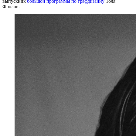
выпускник
большой программы по графдизайну
Толя
Фролов.