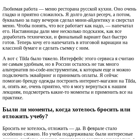
Любимая работа — меню ресторана русской кухни. Оно очень
гладко и приятно сложилось. Я долго делал ресерч, а потом,
буквально за пару вечеров сделал мини-айдентику и сверстал
меню. Чтобы понять, что все работает как надо, — напечатал
его. Наставницы дали мне несколько подсказок, как все
доработать технически, и финальный вариант был быстро
готов. Теперь хочу его напечатать в итоговой вариации на
классной бумаге и сделать съемку с ним.
А вот с Tilda было тяжело. Интерфейс этого сервиса я считаю
не самым удобным, но в России осталось не так много
альтернатив no-code-инструментам, к которым еще и можно
подключить эквайринг и принимать оплаты. Я сейчас
помогаю бренду одежды построить интернет-магазин на Tilda,
и, опять же, очень приятно, что я могу вернуться к нашим
лекциям, подсмотреть какие-то моменты и применить все на
практике.
Были ли моменты, когда хотелось бросить или
отложить учебу?
Бросить не хотелось, отложить — да. В феврале стало
особенно сложно. Но учеба поддерживала: были интересные