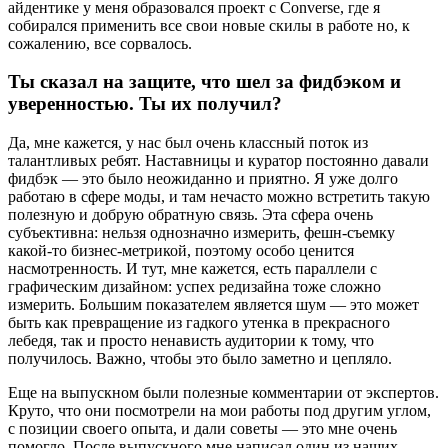
айдентике у меня образовался проект с Converse, где я
собирался применить все свои новые скилы в работе но, к
сожалению, все сорвалось.
Ты сказал на защите, что шел за фидбэком и
уверенностью. Ты их получил?
Да, мне кажется, у нас был очень классный поток из
талантливых ребят. Наставницы и куратор постоянно давали
фидбэк — это было неожиданно и приятно. Я уже долго
работаю в сфере моды, и там нечасто можно встретить такую
полезную и добрую обратную связь. Эта сфера очень
субъективна: нельзя однозначно измерить, фешн-съемку
какой-то бизнес-метрикой, поэтому особо ценится
насмотренность. И тут, мне кажется, есть параллели с
графическим дизайном: успех редизайна тоже сложно
измерить. Большим показателем является шум — это может
быть как превращение из гадкого утенка в прекрасного
лебедя, так и просто ненависть аудитории к тому, что
получилось. Важно, чтобы это было заметно и цепляло.
Еще на выпускном были полезные комментарии от экспертов.
Круто, что они посмотрели на мои работы под другим углом,
с позиции своего опыта, и дали советы — это мне очень
помогло. После выпускного мне написал один из наших