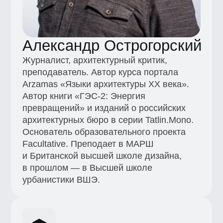
Автор книги «ГЭС-2: Энергия
превращений» и изданий о российских
архитектурных бюро в серии Tatlin.Mono.
Основатель образовательного проекта
Facultative. Преподает в МАРШ
и Британской высшей школе дизайна,
в прошлом — в Высшей школе
урбанистики ВШЭ.
355
Количество выпущенных студентов
+7 (495) 545-42-04
Звонок по России