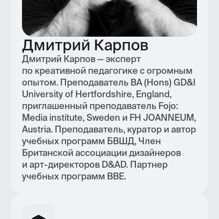
University of Hertfordshire, England,
приглашенный преподаватель Fojo:
Media institute, Sweden и FH JOANNEUM,
Austria. Преподаватель, куратор и автор
учебных программ БВШД, Член
Британской ассоциации дизайнеров
и арт-директоров D&AD. Партнер
учебных программ BBE.
1741
Количество выпущенных
студентов
+7 (495) 545-42-04
Звонок по России