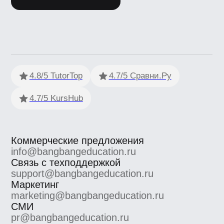
Условия использования
Информация об IT деятетельности
ООО «Сила знания» ИНН 9 701 158 240 ОГРН 1 207 700
158 401 115 184, 115184, г. Москва, вн.втер.г.
муниципальный округ Замоскворечье, ул. Малая
Ордынка, дом 37, строение 2
ООО «Сила знания» ведет образовательную
деятельность на основании лицензии на осуществление
образовательной деятельности, выданной
Департаментом образования и науки города Москвы.
Номер лицензии Л035−1 298−77/552 316