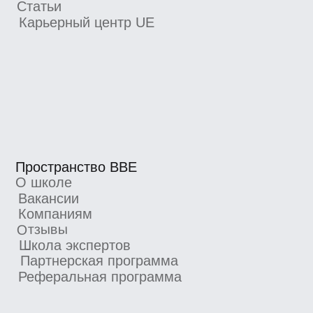
Новости школы
Подпишитесь, чтобы первыми узнавать
о новых курсах, скидках и промокодах
Я согласен получать рекламную рассылку
от BBE и ознакомился с
Согласием
на получение рекламной рассылки
Подписаться
4.8/5 TutorTop
4.7/5 Сравни.Ру
4.7/5 KursHub