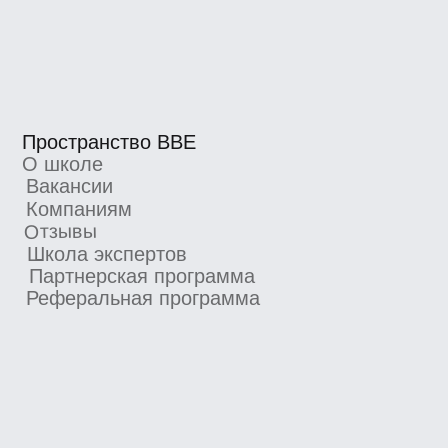
о новых курсах, скидках и промокодах
Я согласен получать рекламную рассылку
от BBE и ознакомился с
Согласием
на получение рекламной рассылки
Подписаться
4.8/5 TutorTop
4.7/5 Сравни.Ру
4.7/5 KursHub
Коммерческие предложения
info@bangbangeducation.ru
Связь с техподдержкой
support@bangbangeducation.ru