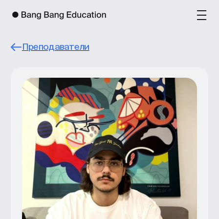
Преподаватели
Георгий Нисанов
Product Lead в крупной соцсети
в США. Работал в Google, Alibaba
Group, DoDo Brands. Ментор в Бизнес-