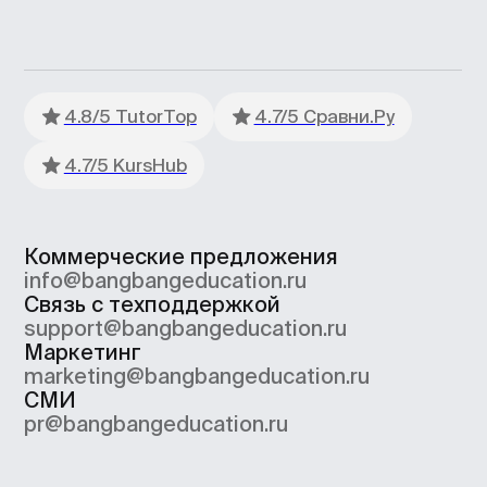
ООО «Сила знания» ИНН 9 701 158 240 ОГРН 1 207
700 158 401 115 184, 115184, г. Москва, вн.втер.г.
муниципальный округ Замоскворечье, ул. Малая
Ордынка, дом 37, строение 2
ООО «Сила знания» ведет образовательную
деятельность на основании лицензии
на осуществление образовательной деятельности,
выданной Департаментом образования и науки
города Москвы. Номер лицензии Л035−1
298−77/552 316