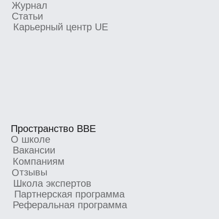
Новости школы
Подпишитесь, чтобы первыми узнавать
о новых курсах, скидках и промокодах
Я согласен получать рекламную рассылку
от BBE и ознакомился с
Согласием
на получение рекламной рассылки
Подписаться
4.8/5 TutorTop
4.7/5 Сравни.Ру
4.7/5 KursHub