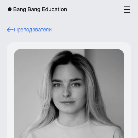
Преподаватели
Яна Брюхнова
Дизайнер интерьеров, архитектор.
Разрабатывала дизайн интерьеров
в бюро Dseesion и Crosby Studios,