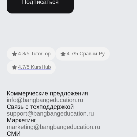
обработку персональных данных
Условия использования
Информация об IT деятетельности
ООО «Сила знания» ИНН 9 701 158 240 ОГРН 1 207 700
158 401 115 184, 115184, г. Москва, вн.втер.г.
муниципальный округ Замоскворечье, ул. Малая
Ордынка, дом 37, строение 2
ООО «Сила знания» ведет образовательную
деятельность на основании лицензии на осуществление
образовательной деятельности, выданной
Департаментом образования и науки города Москвы.
Номер лицензии Л035−1 298−77/552 316