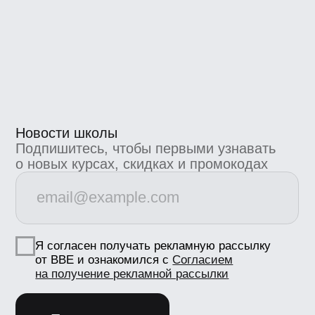
Коммерческие предложения
info@bangbangeducation.ru
Связь с техподдержкой
support@bangbangeducation.ru
Маркетинг
marketing@bangbangeducation.ru
СМИ
pr@bangbangeducation.ru
Документы
Лицензия
Как проходит обучение
Политика обработки персональных данных
Сведения об образовательной
организации
Согласие на получение рекламно-
информационных материалов
Согласие Пользователя сайта на