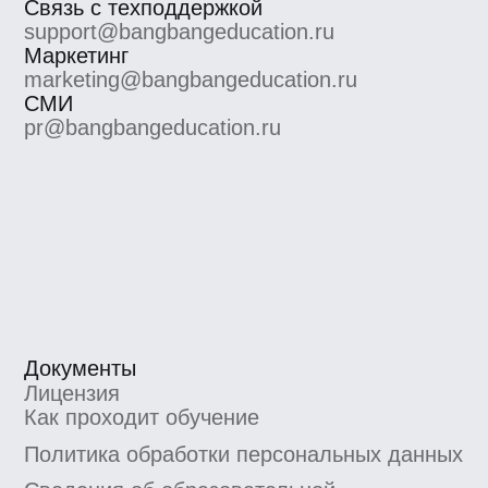
ООО «Сила знания» ИНН 9 701 158 240 ОГРН 1 207 700
158 401 115 184, 115184, г. Москва, вн.втер.г.
муниципальный округ Замоскворечье, ул. Малая
Ордынка, дом 37, строение 2
ООО «Сила знания» ведет образовательную
деятельность на основании лицензии на осуществление
образовательной деятельности, выданной
Департаментом образования и науки города Москвы.
Номер лицензии Л035−1 298−77/552 316