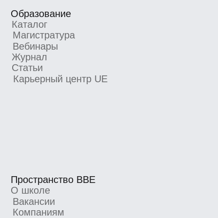
Пространство BBE
О школе
Вакансии
Компаниям
Отзывы
Школа экспертов
Партнерская программа
Реферальная программа
Новости школы
Подпишитесь, чтобы первыми узнавать
о новых курсах, скидках и промокодах
Я согласен получать рекламную рассылку
от BBE и ознакомился с
Согласием
на получение рекламной рассылки