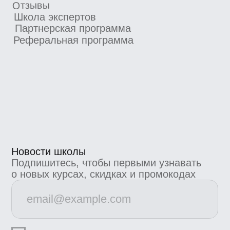
Подписаться
4.8/5 TutorTop
4.7/5 Сравни.Ру
4.7/5 KursHub
Коммерческие предложения
info@bangbangeducation.ru
Связь с техподдержкой
support@bangbangeducation.ru
Маркетинг
marketing@bangbangeducation.ru
СМИ
pr@bangbangeducation.ru