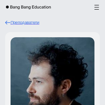
Преподаватели
Иван Величко
Арт-директор и партнер в
дизайн-бюро
«Щука»
, преподаватель БВШД.