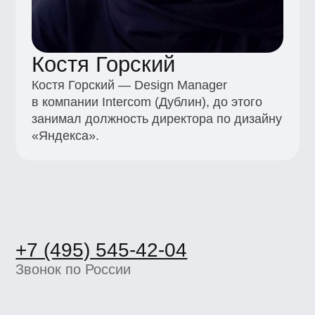
«Яндекса».
+7 (495) 545-42-04
Звонок по России
Образование
Каталог
Магистратура
Вебинары
Журнал
Статьи
Карьерный центр UE