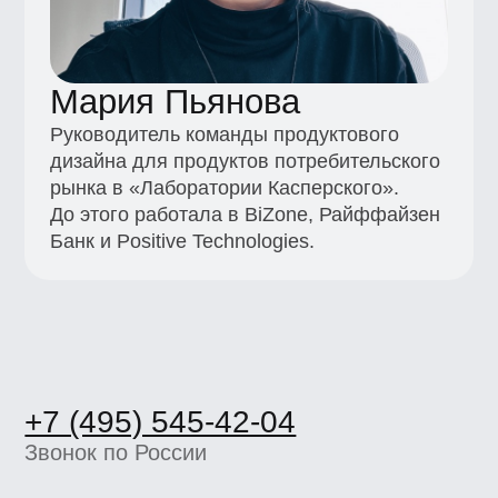
До этого работала в BiZone, Райффайзен
Банк и Positive Technologies.
+7 (495) 545-42-04
Звонок по России
Образование
Каталог
Магистратура
Вебинары
Журнал
Статьи
Карьерный центр UE