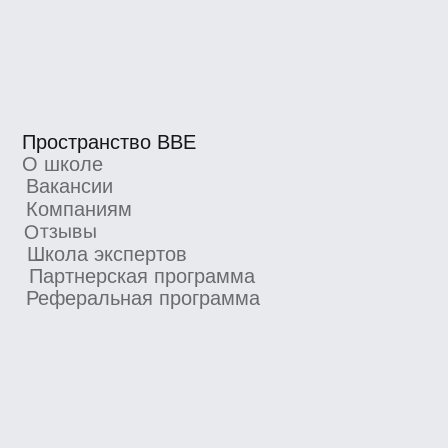
о новых курсах, скидках и промокодах
Я согласен получать рекламную рассылку
от BBE и ознакомился с
Согласием
на получение рекламной рассылки
Подписаться
4.8/5 TutorTop
4.7/5 Сравни.Ру
4.7/5 KursHub
Коммерческие предложения
info@bangbangeducation.ru
Связь с техподдержкой
support@bangbangeducation.ru