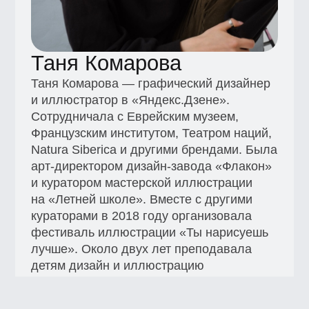
Французским институтом, Театром наций,
Natura Siberica и другими брендами. Была
арт-директором дизайн-завода «Флакон»
и куратором мастерской иллюстрации
на «Летней школе». Вместе с другими
кураторами в 2018 году организовала
фестиваль иллюстрации «Ты нарисуешь
лучше». Около двух лет преподавала
детям дизайн и иллюстрацию
в Кэмбриджской интернациональной
школе (CIS), ведет авторский курс
по иллюстрации в «Простой школе».
+7 (495) 545-42-04
Звонок по России
Образование
Каталог
Магистратура
Вебинары
Журнал