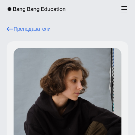
Преподаватели
Таня Комарова
Таня Комарова — графический дизайнер
и иллюстратор в «Яндекс.Дзене».
Сотрудничала с Еврейским музеем,