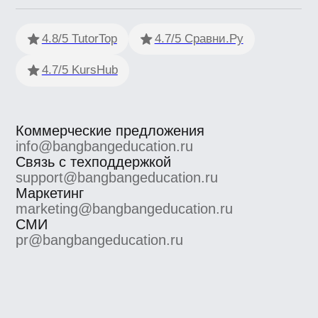
ООО «Сила знания» ИНН 9 701 158 240 ОГРН 1 207 700
158 401 115 184, 115184, г. Москва, вн.втер.г.
муниципальный округ Замоскворечье, ул. Малая
Ордынка, дом 37, строение 2
ООО «Сила знания» ведет образовательную
деятельность на основании лицензии на осуществление
образовательной деятельности, выданной
Департаментом образования и науки города Москвы.
Номер лицензии Л035−1 298−77/552 316