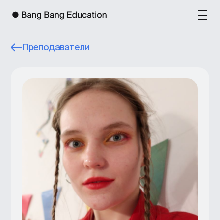
Преподаватели
Дарья Дробушевская
Руководительница лейбла подкастов
Толк.