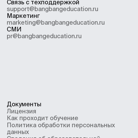
ООО «Сила знания» ИНН 9 701 158 240 ОГРН 1 207
700 158 401 115 184, 115184, г. Москва, вн.втер.г.
муниципальный округ Замоскворечье, ул. Малая
Ордынка, дом 37, строение 2
ООО «Сила знания» ведет образовательную
деятельность на основании лицензии
на осуществление образовательной деятельности,
выданной Департаментом образования и науки
города Москвы. Номер лицензии Л035−1
298−77/552 316