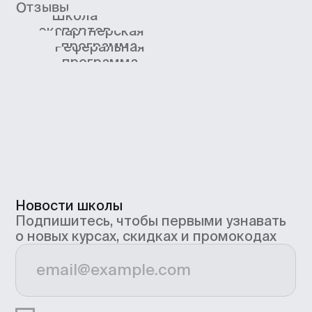
Подписаться
4.8/5 TutorTop
4.7/5 Сравни.Ру
4.7/5 KursHub
Коммерческие предложения
info@bangbangeducation.ru
Связь с техподдержкой
support@bangbangeducation.ru
Маркетинг
marketing@bangbangeducation.ru
СМИ
pr@bangbangeducation.ru